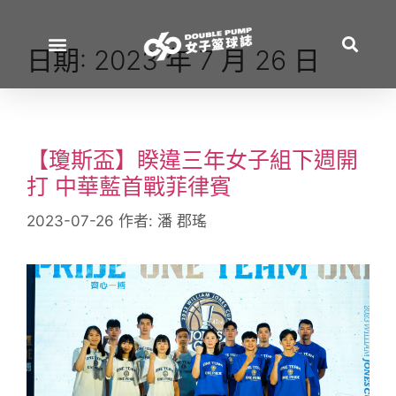
日期:
2023 年 7 月 26 日
【瓊斯盃】睽違三年女子組下週開
打 中華藍首戰菲律賓
2023-07-26
作者:
潘 郡瑤