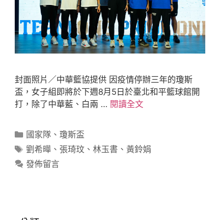
封面照片／中華籃協提供 因疫情停辦三年的瓊斯
盃，女子組即將於下週8月5日於臺北和平籃球館開
打，除了中華藍、白兩 …
閱讀全文
國家隊
、
瓊斯盃
劉希曄
、
張琦玟
、
林玉書
、
黃鈴娟
發佈留言