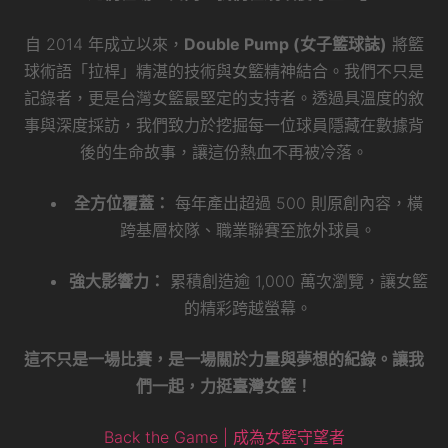
自 2014 年成立以來，
Double Pump (女子籃球誌)
將籃
球術語「拉桿」精湛的技術與女籃精神結合。我們不只是
記錄者，更是台灣女籃最堅定的支持者。透過具溫度的敘
事與深度採訪，我們致力於挖掘每一位球員隱藏在數據背
後的生命故事，讓這份熱血不再被冷落。
全方位覆蓋：
每年產出超過 500 則原創內容，橫
跨基層校隊、職業聯賽至旅外球員。
強大影響力：
累積創造逾 1,000 萬次瀏覽，讓女籃
的精彩跨越螢幕。
這不只是一場比賽，是一場關於力量與夢想的紀錄。讓我
們一起，力挺臺灣女籃！
Back the Game | 成為女籃守望者