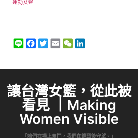
運動女聲
Li
F
T
E
W
Li
n
a
w
m
e
n
e
c
itt
ai
C
k
e
er
l
h
e
b
at
dI
讓台灣女籃，從此被
o
n
看見 ｜Making
o
k
Women Visible
「她們在場上奮鬥，我們在鏡頭後守望。」