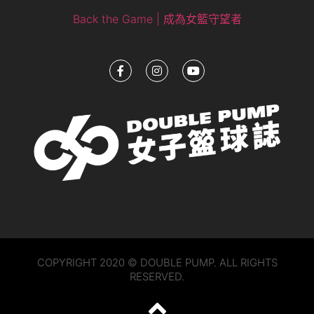
Back the Game | 成為女籃守望者
COPYRIGHT 2020 © DOUBLE PUMP. ALL RIGHTS
RESERVED.