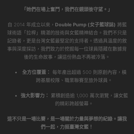
「她們在場上奮鬥，我們在鏡頭後守望。」
自 2014 年成立以來，
Double Pump (女子籃球誌)
將籃
球術語「拉桿」精湛的技術與女籃精神結合。我們不只是
記錄者，更是台灣女籃最堅定的支持者。透過具溫度的敘
事與深度採訪，我們致力於挖掘每一位球員隱藏在數據背
後的生命故事，讓這份熱血不再被冷落。
全方位覆蓋：
每年產出超過 500 則原創內容，橫
跨基層校隊、職業聯賽至旅外球員。
強大影響力：
累積創造逾 1,000 萬次瀏覽，讓女籃
的精彩跨越螢幕。
這不只是一場比賽，是一場關於力量與夢想的紀錄。讓我
們一起，力挺臺灣女籃！