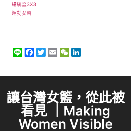
總統盃3X3
運動女聲
Li
F
T
E
W
Li
n
a
w
m
e
n
e
c
itt
ai
C
k
e
er
l
h
e
b
at
dI
讓台灣女籃，從此被
o
n
看見 ｜Making
o
k
Women Visible