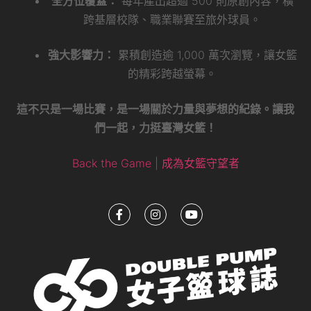
全方位覆蓋：
每年產出超過 500 則原創內容，橫
跨基層校隊、職業聯賽至旅外球員。
強大影響力：
累積創造逾 1,000 萬次瀏覽，讓女籃
的精彩跨越螢幕。
這不只是一場比賽，是一場關於力量與夢想的紀錄。讓我
們一起，力挺臺灣女籃！
Back the Game | 成為女籃守望者