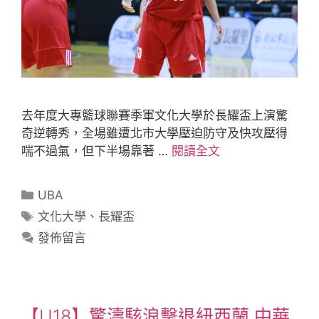
去年度大專籃球聯賽季軍文化大學於長耀盃上演驚
奇逆轉秀，全場雖遭北市大學壓迫防守及快攻壓得
喘不過氣，但下半場靠著 …
閱讀全文
UBA
文化大學
、
長耀盃
發佈留言
【U18】驚濤駭浪擊退紐西蘭 中華