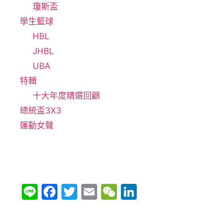
瓊斯盃
學生籃球
HBL
JHBL
UBA
特輯
十大年度精選回顧
總統盃3X3
運動女聲
Li
F
T
E
W
Li
n
a
w
m
e
n