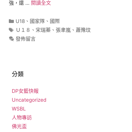
強，還 …
閱讀全文
U18
、
國家隊
、
國際
Ｕ１８
、
宋瑞蓁
、
張聿嵐
、
蕭豫玟
發佈留言
分類
DP女籃快報
Uncategorized
WSBL
人物專訪
佛光盃