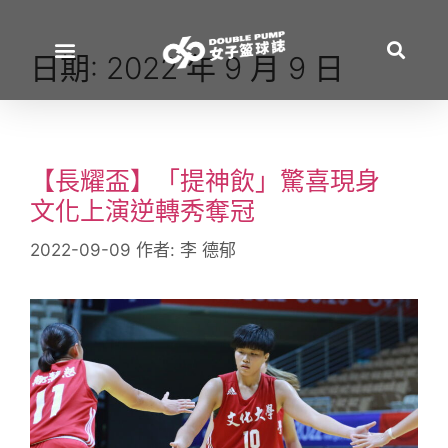
日期:
2022 年 9 月 9 日
【長耀盃】「提神飲」驚喜現身
文化上演逆轉秀奪冠
2022-09-09
作者:
李 德郁