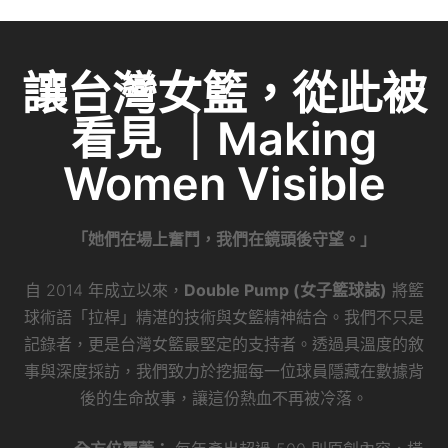
e
c
itt
ai
C
k
e
er
l
h
e
b
at
dI
讓台灣女籃，從此被
o
n
看見 ｜Making
o
k
Women Visible
「她們在場上奮鬥，我們在鏡頭後守望。」
自 2014 年成立以來，
Double Pump (女子籃球誌)
將籃
球術語「拉桿」精湛的技術與女籃精神結合。我們不只是
記錄者，更是台灣女籃最堅定的支持者。透過具溫度的敘
事與深度採訪，我們致力於挖掘每一位球員隱藏在數據背
後的生命故事，讓這份熱血不再被冷落。