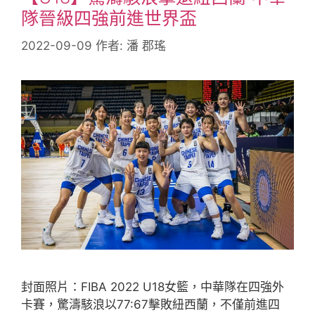
隊晉級四強前進世界盃
2022-09-09
作者:
潘 郡瑤
封面照片：FIBA 2022 U18女籃，中華隊在四強外
卡賽，驚濤駭浪以77:67擊敗紐西蘭，不僅前進四