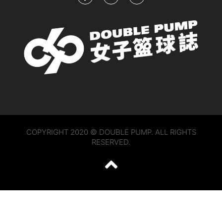
COPYRIGHT 2020 © DOUBLE PUMP. ALL RIGHTS
RESERVED.