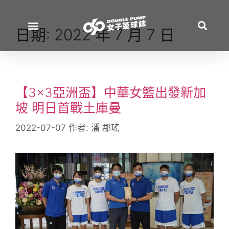
日期:
2022 年 7 月 7 日
【3×3亞洲盃】中華女籃出發新加
坡 明日首戰土庫曼
2022-07-07
作者:
潘 郡瑤