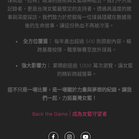
球術語「拉桿」精湛的技術與女籃精神結合。我們不只是
記錄者，更是台灣女籃最堅定的支持者。透過具溫度的敘
事與深度採訪，我們致力於挖掘每一位球員隱藏在數據背
後的生命故事，讓這份熱血不再被冷落。
全方位覆蓋：
每年產出超過 500 則原創內容，橫
跨基層校隊、職業聯賽至旅外球員。
強大影響力：
累積創造逾 1,000 萬次瀏覽，讓女籃
的精彩跨越螢幕。
這不只是一場比賽，是一場關於力量與夢想的紀錄。讓我
們一起，力挺臺灣女籃！
Back the Game | 成為女籃守望者