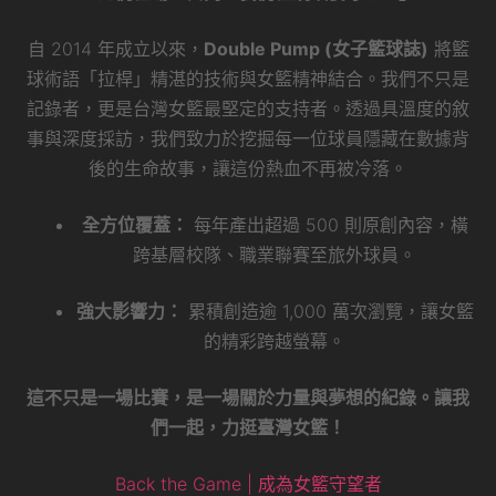
自 2014 年成立以來，
Double Pump (女子籃球誌)
將籃
球術語「拉桿」精湛的技術與女籃精神結合。我們不只是
記錄者，更是台灣女籃最堅定的支持者。透過具溫度的敘
事與深度採訪，我們致力於挖掘每一位球員隱藏在數據背
後的生命故事，讓這份熱血不再被冷落。
全方位覆蓋：
每年產出超過 500 則原創內容，橫
跨基層校隊、職業聯賽至旅外球員。
強大影響力：
累積創造逾 1,000 萬次瀏覽，讓女籃
的精彩跨越螢幕。
這不只是一場比賽，是一場關於力量與夢想的紀錄。讓我
們一起，力挺臺灣女籃！
Back the Game | 成為女籃守望者