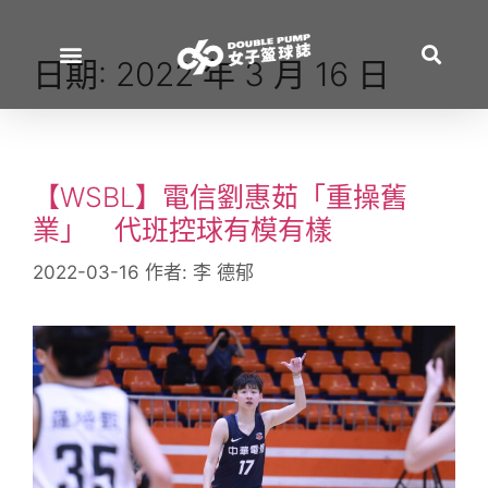
日期:
2022 年 3 月 16 日
【WSBL】電信劉惠茹「重操舊
業」 代班控球有模有樣
2022-03-16
作者:
李 德郁