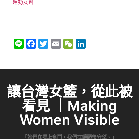
運動女聲
Li
F
T
E
W
Li
n
a
w
m
e
n
e
c
itt
ai
C
k
e
er
l
h
e
b
at
dI
讓台灣女籃，從此被
o
n
看見 ｜Making
o
k
Women Visible
「她們在場上奮鬥，我們在鏡頭後守望。」