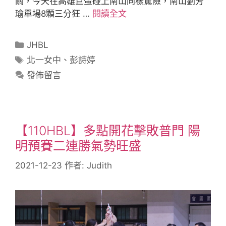
關，今天在高雄巨蛋碰上南山同樣驚險，南山劉芳
瑜單場8顆三分狂 …
閱讀全文
JHBL
北一女中
、
彭詩婷
發佈留言
【110HBL】多點開花擊敗普門 陽
明預賽二連勝氣勢旺盛
2021-12-23
作者:
Judith