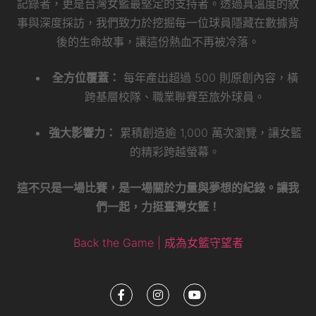
記錄者，更是台灣女籃最堅定的支持者。透過具溫度的敘
事與深度採訪，我們致力於挖掘每一位球員隱藏在數據背
後的生命故事，讓這份熱血不再被冷落。
全方位覆蓋：
每年產出超過 500 則原創內容，橫
跨基層校隊、職業聯賽至旅外球員。
強大影響力：
累積創造逾 1,000 萬次瀏覽，讓女籃
的精彩跨越螢幕。
這不只是一場比賽，是一場關於力量與夢想的紀錄。讓我
們一起，力挺臺灣女籃！
Back the Game | 成為女籃守望者