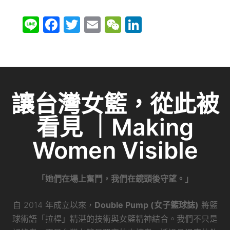
Li
F
T
E
W
Li
n
a
w
m
e
n
e
c
itt
ai
C
k
e
er
l
h
e
b
at
dI
讓台灣女籃，從此被
o
n
看見 ｜Making
o
k
Women Visible
「她們在場上奮鬥，我們在鏡頭後守望。」
自 2014 年成立以來，
Double Pump (女子籃球誌)
將籃
球術語「拉桿」精湛的技術與女籃精神結合。我們不只是