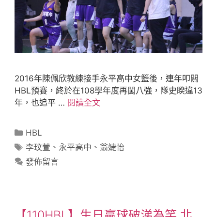
2016年陳佩欣教練接手永平高中女籃後，連年叩關
HBL預賽，終於在108學年度再闖八強，隊史睽違13
年，也追平 …
閱讀全文
HBL
李玟萱
、
永平高中
、
翁婕怡
發佈留言
【110HBL】生日贏球破涕為笑 北