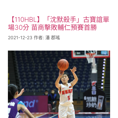
【110HBL】「沈默殺手」古寶誼單
場30分 苗商擊敗輔仁預賽首勝
2021-12-23
作者:
潘 郡瑤