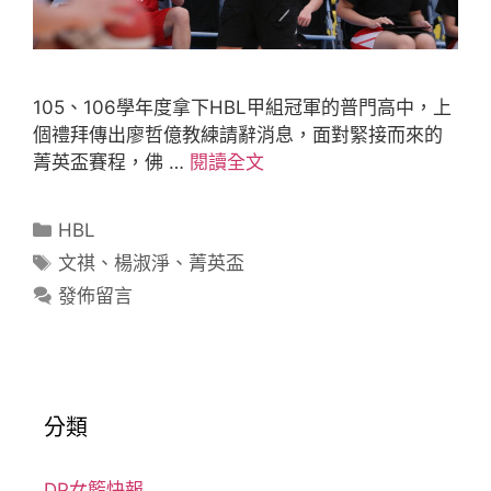
105、106學年度拿下HBL甲組冠軍的普門高中，上
個禮拜傳出廖哲億教練請辭消息，面對緊接而來的
菁英盃賽程，佛 …
閱讀全文
HBL
文祺
、
楊淑淨
、
菁英盃
發佈留言
分類
DP女籃快報