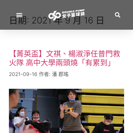
日期:
2021 年 9 月 16 日
【菁英盃】文祺、楊淑淨任普門救
火隊 高中大學兩頭燒「有累到」
2021-09-16
作者:
潘 郡瑤