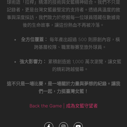
球術語「拉桿」精湛的技術與女籃精神結合。我們不只是
記錄者，更是台灣女籃最堅定的支持者。透過具溫度的敘
事與深度採訪，我們致力於挖掘每一位球員隱藏在數據背
後的生命故事，讓這份熱血不再被冷落。
全方位覆蓋：
每年產出超過 500 則原創內容，橫
跨基層校隊、職業聯賽至旅外球員。
強大影響力：
累積創造逾 1,000 萬次瀏覽，讓女籃
的精彩跨越螢幕。
這不只是一場比賽，是一場關於力量與夢想的紀錄。讓我
們一起，力挺臺灣女籃！
Back the Game | 成為女籃守望者