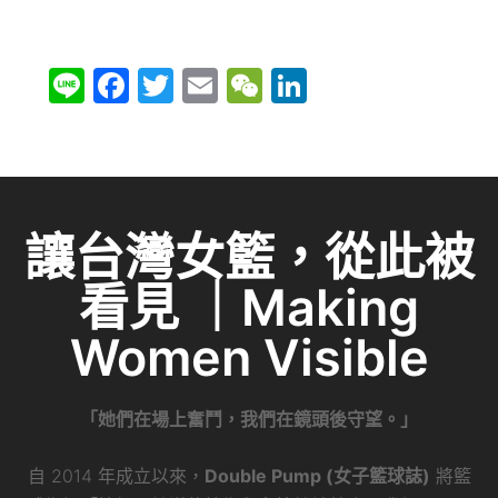
Li
F
T
E
W
Li
n
a
w
m
e
n
e
c
itt
ai
C
k
e
er
l
h
e
b
at
dI
讓台灣女籃，從此被
o
n
看見 ｜Making
o
k
Women Visible
「她們在場上奮鬥，我們在鏡頭後守望。」
自 2014 年成立以來，
Double Pump (女子籃球誌)
將籃