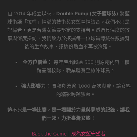
自 2014 年成立以來，
Double Pump (女子籃球誌)
將籃
球術語「拉桿」精湛的技術與女籃精神結合。我們不只是
記錄者，更是台灣女籃最堅定的支持者。透過具溫度的敘
事與深度採訪，我們致力於挖掘每一位球員隱藏在數據背
後的生命故事，讓這份熱血不再被冷落。
全方位覆蓋：
每年產出超過 500 則原創內容，橫
跨基層校隊、職業聯賽至旅外球員。
強大影響力：
累積創造逾 1,000 萬次瀏覽，讓女籃
的精彩跨越螢幕。
這不只是一場比賽，是一場關於力量與夢想的紀錄。讓我
們一起，力挺臺灣女籃！
Back the Game | 成為女籃守望者