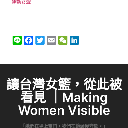
運動女聲
Li
F
T
E
W
Li
n
a
w
m
e
n
e
c
itt
ai
C
k
e
er
l
h
e
b
at
dI
讓台灣女籃，從此被
o
n
看見 ｜Making
o
k
Women Visible
「她們在場上奮鬥，我們在鏡頭後守望。」