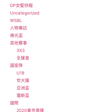
DP女籃快報
Uncategorized
WSBL
人物專訪
佛光盃
其他賽事
3X3
全運會
國家隊
U18
世大運
亞洲盃
瓊斯盃
國際
2020東京奧運