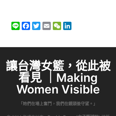
Li
F
T
E
W
Li
n
a
w
m
e
n
e
c
itt
ai
C
k
e
er
l
h
e
b
at
dI
讓台灣女籃，從此被
o
n
看見 ｜Making
o
k
Women Visible
「她們在場上奮鬥，我們在鏡頭後守望。」