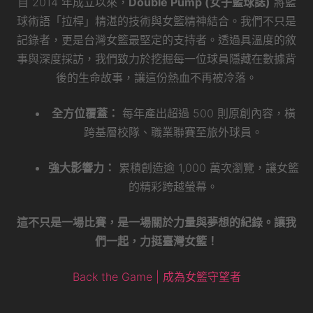
自 2014 年成立以來，
Double Pump (女子籃球誌)
將籃
球術語「拉桿」精湛的技術與女籃精神結合。我們不只是
記錄者，更是台灣女籃最堅定的支持者。透過具溫度的敘
事與深度採訪，我們致力於挖掘每一位球員隱藏在數據背
後的生命故事，讓這份熱血不再被冷落。
全方位覆蓋：
每年產出超過 500 則原創內容，橫
跨基層校隊、職業聯賽至旅外球員。
強大影響力：
累積創造逾 1,000 萬次瀏覽，讓女籃
的精彩跨越螢幕。
這不只是一場比賽，是一場關於力量與夢想的紀錄。讓我
們一起，力挺臺灣女籃！
Back the Game | 成為女籃守望者