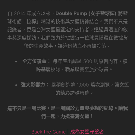
自 2014 年成立以來，
Double Pump (女子籃球誌)
將籃
球術語「拉桿」精湛的技術與女籃精神結合。我們不只是
記錄者，更是台灣女籃最堅定的支持者。透過具溫度的敘
事與深度採訪，我們致力於挖掘每一位球員隱藏在數據背
後的生命故事，讓這份熱血不再被冷落。
全方位覆蓋：
每年產出超過 500 則原創內容，橫
跨基層校隊、職業聯賽至旅外球員。
強大影響力：
累積創造逾 1,000 萬次瀏覽，讓女籃
的精彩跨越螢幕。
這不只是一場比賽，是一場關於力量與夢想的紀錄。讓我
們一起，力挺臺灣女籃！
Back the Game | 成為女籃守望者