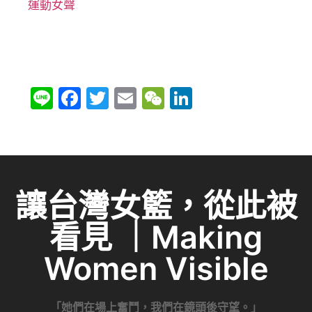
運動女聲
Li
F
T
E
W
Li
n
a
w
m
e
n
e
c
itt
ai
C
k
e
er
l
h
e
b
at
dI
讓台灣女籃，從此被
o
n
看見 ｜Making
o
k
Women Visible
「她們在場上奮鬥，我們在鏡頭後守望。」