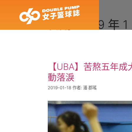
日期:
2019 年 1
【UBA】苦熬五年成
動落淚
2019-01-18
作者:
潘 郡瑤