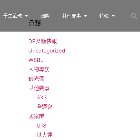
學生籃球
國際
其他賽事
特輯
分類
DP女籃快報
Uncategorized
WSBL
人物專訪
佛光盃
其他賽事
3X3
全運會
國家隊
U18
世大運