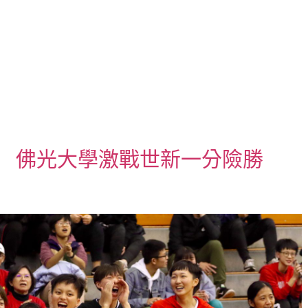
」 佛光大學激戰世新一分險勝