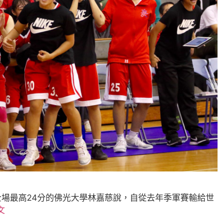
場最高24分的佛光大學林嘉慈說，自從去年季軍賽輸給世
文