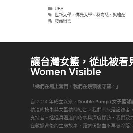
UBA
世新大學
、
佛光大學
、
林嘉慈
、
梁雅媚
發佈留言
讓台灣女籃，從此被看見 
Women Visible
「她們在場上奮鬥，我們在鏡頭後守望。」
自 2014 年成立以來，
Double Pump (女子籃球
精湛的技術與女籃精神結合。我們不只是記錄者
支持者。透過具溫度的敘事與深度採訪，我們致
在數據背後的生命故事，讓這份熱血不再被冷落