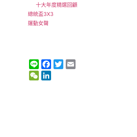
十大年度精選回顧
總統盃3X3
運動女聲
Li
F
T
E
n
a
w
m
W
Li
e
c
itt
ai
e
n
e
er
l
C
k
b
h
e
o
at
dI
o
n
k