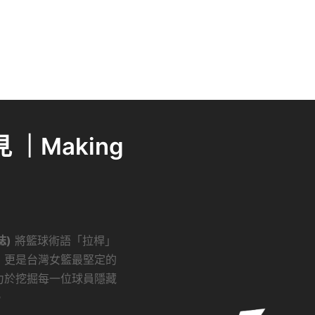
｜Making
誌)
將籃球術語「拉桿」
，更是台灣女籃最堅定的
力於挖掘每一位球員隱藏
。