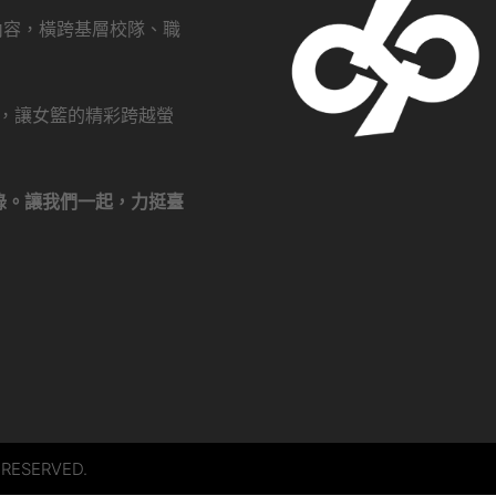
創內容，橫跨基層校隊、職
瀏覽，讓女籃的精彩跨越螢
錄。讓我們一起，力挺臺
 RESERVED.