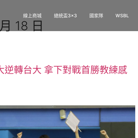
線上商城
總統盃3×3
國家隊
WSBL
 月 18 日
大逆轉台大 拿下對戰首勝教練感