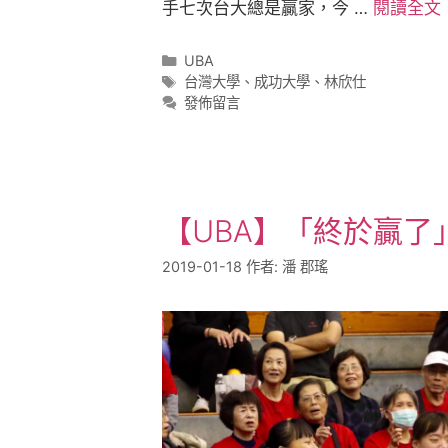
手七次台大總是贏家，今 …
閱讀全文
UBA
台灣大學
、
成功大學
、
林欣仕
發佈留言
【UBA】「終於贏了
2019-01-18
作者:
潘 郡瑤