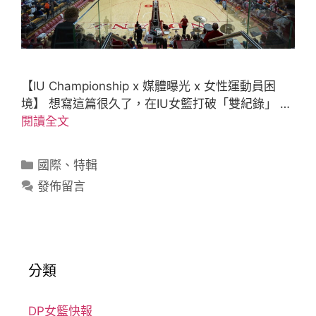
【IU Championship x 媒體曝光 x 女性運動員困
境】 想寫這篇很久了，在IU女籃打破「雙紀錄」 …
閱讀全文
國際
、
特輯
發佈留言
分類
DP女籃快報