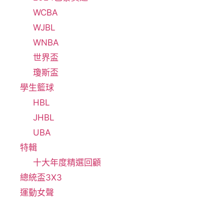
WCBA
WJBL
WNBA
世界盃
瓊斯盃
學生籃球
HBL
JHBL
UBA
特輯
十大年度精選回顧
總統盃3X3
運動女聲