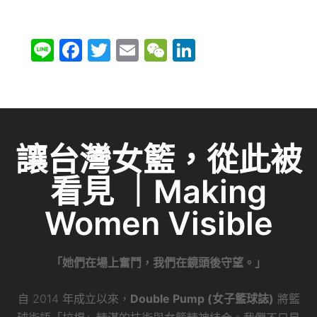
Li
F
T
E
W
Li
n
a
w
m
e
n
e
c
itt
ai
C
k
e
er
l
h
e
b
at
dI
讓台灣女籃，從此被
o
n
看見 ｜Making
o
k
Women Visible
「她們在場上奮鬥，我們在鏡頭後守望。」
自 2014 年成立以來，
Double Pump (女子籃球誌)
將籃