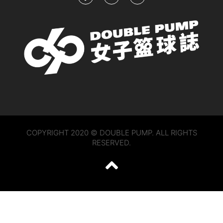
COPYRIGHT 2020 © DOUBLE PUMP. ALL RIGHTS
RESERVED.