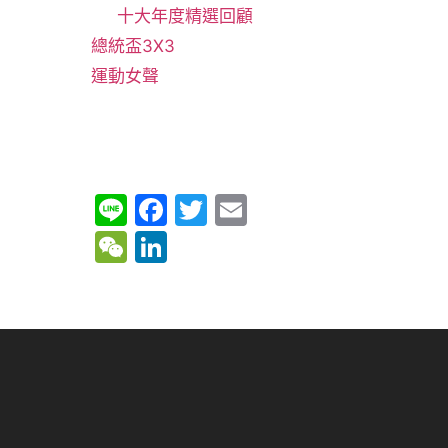
十大年度精選回顧
總統盃3X3
運動女聲
Li
F
T
E
n
a
w
m
W
Li
e
c
itt
ai
e
n
e
er
l
C
k
b
h
e
o
at
dI
o
n
k