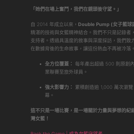
「她們在場上奮鬥，我們在鏡頭後守望。」
自 2014 年成立以來，
Double Pump (女子籃球
精湛的技術與女籃精神結合。我們不只是記錄者
支持者。透過具溫度的敘事與深度採訪，我們致
在數據背後的生命故事，讓這份熱血不再被冷落
全方位覆蓋：
每年產出超過 500 則原
業聯賽至旅外球員。
強大影響力：
累積創造逾 1,000 萬次
幕。
這不只是一場比賽，是一場關於力量與夢想的紀
灣女籃！
Back the Game | 成為女籃守望者