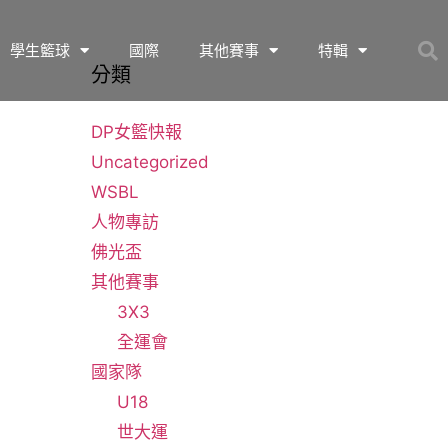
學生籃球
國際
其他賽事
特輯
分類
DP女籃快報
Uncategorized
WSBL
人物專訪
佛光盃
其他賽事
3X3
全運會
國家隊
U18
世大運