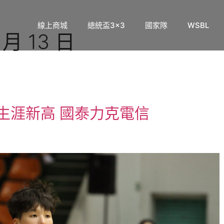
線上商城
總統盃3×3
國家隊
WSBL
 月 13 日
生涯新高 國泰力克電信