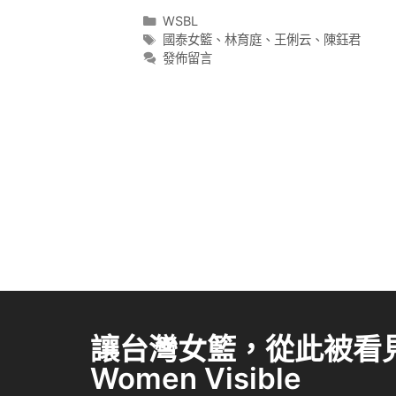
WSBL
國泰女籃
、
林育庭
、
王俐云
、
陳鈺君
發佈留言
讓台灣女籃，從此被看見 
Women Visible