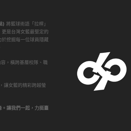
誌)
將籃球術語「拉桿」
，更是台灣女籃最堅定的
力於挖掘每一位球員隱藏
。
創內容，橫跨基層校隊、職
瀏覽，讓女籃的精彩跨越螢
錄。讓我們一起，力挺臺