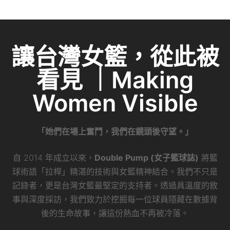
e
c
itt
ai
C
k
e
er
l
h
e
b
at
dI
讓台灣女籃，從此被
o
n
看見 ｜Making
o
k
Women Visible
「她們在場上奮鬥，我們在鏡頭後守望。」
自 2014 年成立以來，
Double Pump (女子籃球誌)
將籃
球術語「拉桿」精湛的技術與女籃精神結合。我們不只是
記錄者，更是台灣女籃最堅定的支持者。透過具溫度的敘
事與深度採訪，我們致力於挖掘每一位球員隱藏在數據背
後的生命故事，讓這份熱血不再被冷落。