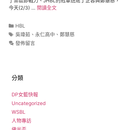
了禁區即戰力、JHBL的冠軍班底丁芷容與鄭慧慈，
今天(2/3) …
閱讀全文
HBL
吳瑋茹
、
永仁高中
、
鄭慧慈
發佈留言
分類
DP女籃快報
Uncategorized
WSBL
人物專訪
佛光盃