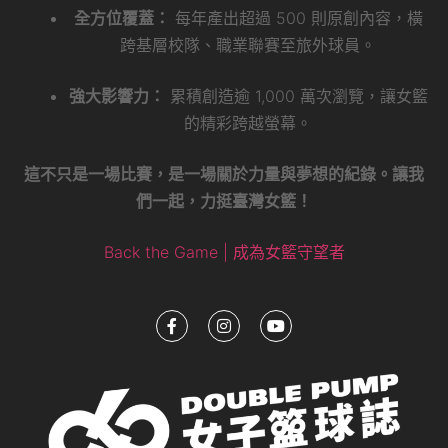
全方位覆蓋：
每年產出超過 500 則原創內容，橫
跨基層校隊、職業聯賽至旅外球員。
強大影響力：
累積創造逾 1,000 萬次瀏覽，讓女籃
的精彩跨越螢幕。
這不只是一場比賽，是一場關於力量與夢想的紀錄。讓我
們一起，力挺臺灣女籃！
Back the Game | 成為女籃守望者