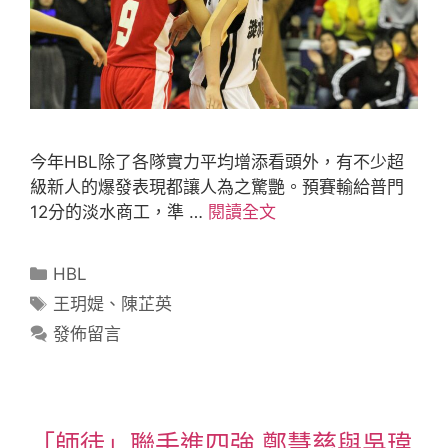
今年HBL除了各隊實力平均增添看頭外，有不少超
級新人的爆發表現都讓人為之驚艷。預賽輸給普門
12分的淡水商工，準 …
閱讀全文
HBL
王玥媞
、
陳芷英
發佈留言
「師徒」聯手進四強 鄭慧慈與吳瑋