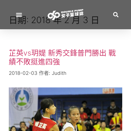
日期:
2018 年 2 月 3 日
芷英vs玥媞 新秀交鋒普門勝出 戰
績不敗挺進四強
2018-02-03
作者:
Judith