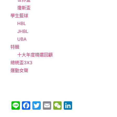
世界盃
瓊斯盃
學生籃球
HBL
JHBL
UBA
特輯
十大年度精選回顧
總統盃3X3
運動女聲
Li
F
T
E
W
Li
n
a
w
m
e
n