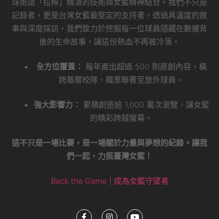
球術語「拉桿」精湛的技術與女籃精神結合。我們不只是
記錄者，更是台灣女籃最堅定的支持者。透過具溫度的敘
事與深度採訪，我們致力於挖掘每一位球員隱藏在數據背
後的生命故事，讓這份熱血不再被冷落。
全方位覆蓋：
每年產出超過 500 則原創內容，橫
跨基層校隊、職業聯賽至旅外球員。
強大影響力：
累積創造逾 1,000 萬次瀏覽，讓女籃
的精彩跨越螢幕。
這不只是一場比賽，是一場關於力量與夢想的紀錄。讓我
們一起，力挺臺灣女籃！
Back the Game | 成為女籃守望者