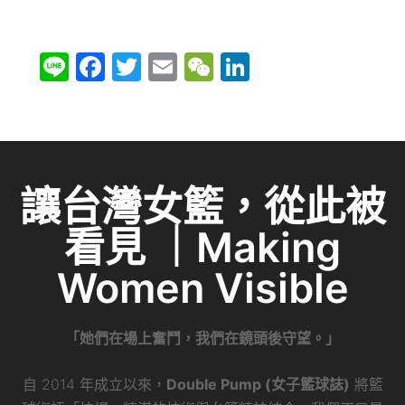
Li
F
T
E
W
Li
n
a
w
m
e
n
e
c
itt
ai
C
k
e
er
l
h
e
b
at
dI
讓台灣女籃，從此被
o
n
看見 ｜Making
o
k
Women Visible
「她們在場上奮鬥，我們在鏡頭後守望。」
自 2014 年成立以來，
Double Pump (女子籃球誌)
將籃