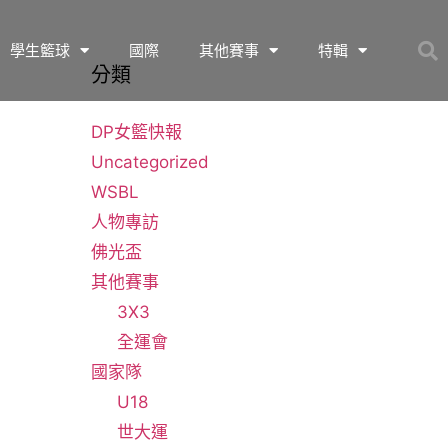
學生籃球
國際
其他賽事
特輯
分類
DP女籃快報
Uncategorized
WSBL
人物專訪
佛光盃
其他賽事
3X3
全運會
國家隊
U18
世大運