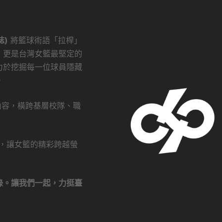
誌)
將籃球術語「拉桿」
，更是台灣女籃最堅定的
力於挖掘每一位球員隱藏
。
創內容，橫跨基層校隊、職
瀏覽，讓女籃的精彩跨越螢
錄。讓我們一起，力挺臺