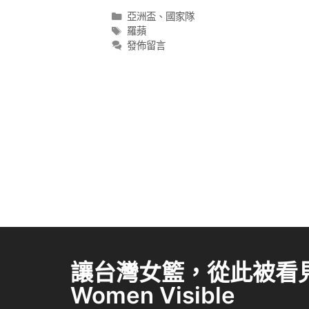
亞洲盃
、
國家隊
羅蘋
發佈留言
讓台灣女籃，從此被看見 
Women Visible