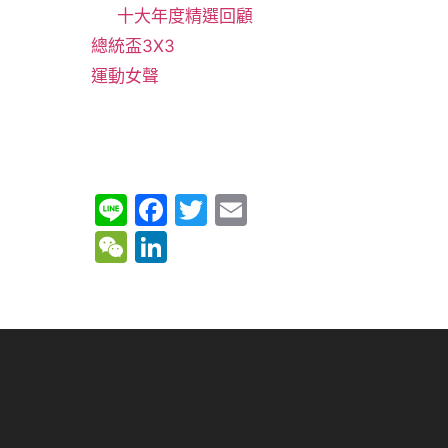
十大年度精選回顧
總統盃3X3
運動女聲
Li
F
T
E
n
a
w
m
W
Li
e
c
itt
ai
e
n
e
er
l
C
k
b
h
e
o
at
dI
o
n
k