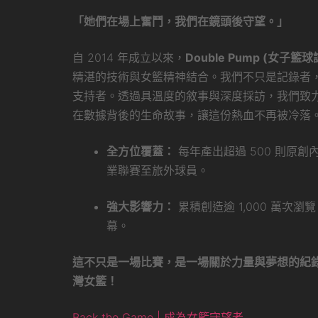
「她們在場上奮鬥，我們在鏡頭後守望。」
自 2014 年成立以來，
Double Pump (女子籃球
精湛的技術與女籃精神結合。我們不只是記錄者
支持者。透過具溫度的敘事與深度採訪，我們致
在數據背後的生命故事，讓這份熱血不再被冷落
全方位覆蓋：
每年產出超過 500 則原
業聯賽至旅外球員。
強大影響力：
累積創造逾 1,000 萬次
幕。
這不只是一場比賽，是一場關於力量與夢想的紀
灣女籃！
Back the Game | 成為女籃守望者