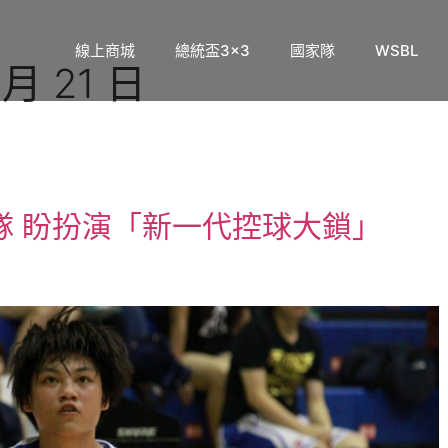
線上商城
總統盃3×3
國家隊
WSBL
 月 21 日
隊 盼扮演「新一代控球大鎖」