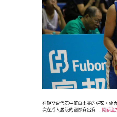
在瓊斯盃代表中華白出賽的羅蘋，優異
次在成人層級的國際賽出賽 …
閱讀全