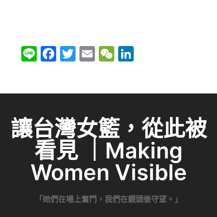
Li
F
T
E
W
Li
n
a
w
m
e
n
e
c
itt
ai
C
k
e
er
l
h
e
b
at
dI
讓台灣女籃，從此被
o
n
看見 ｜Making
o
k
Women Visible
「她們在場上奮鬥，我們在鏡頭後守望。」