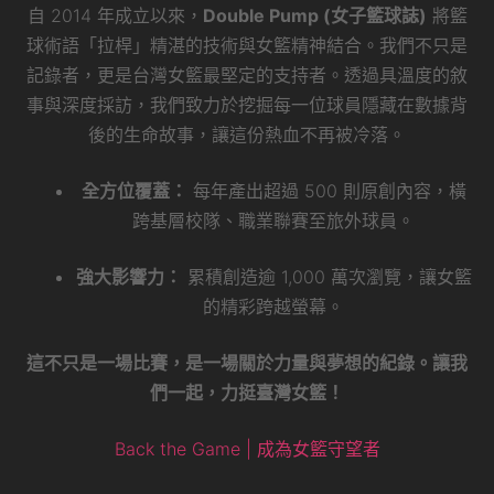
自 2014 年成立以來，
Double Pump (女子籃球誌)
將籃
球術語「拉桿」精湛的技術與女籃精神結合。我們不只是
記錄者，更是台灣女籃最堅定的支持者。透過具溫度的敘
事與深度採訪，我們致力於挖掘每一位球員隱藏在數據背
後的生命故事，讓這份熱血不再被冷落。
全方位覆蓋：
每年產出超過 500 則原創內容，橫
跨基層校隊、職業聯賽至旅外球員。
強大影響力：
累積創造逾 1,000 萬次瀏覽，讓女籃
的精彩跨越螢幕。
這不只是一場比賽，是一場關於力量與夢想的紀錄。讓我
們一起，力挺臺灣女籃！
Back the Game | 成為女籃守望者