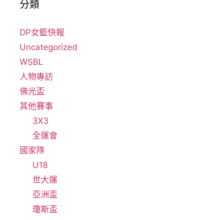
分類
DP女籃快報
Uncategorized
WSBL
人物專訪
佛光盃
其他賽事
3X3
全運會
國家隊
U18
世大運
亞洲盃
瓊斯盃