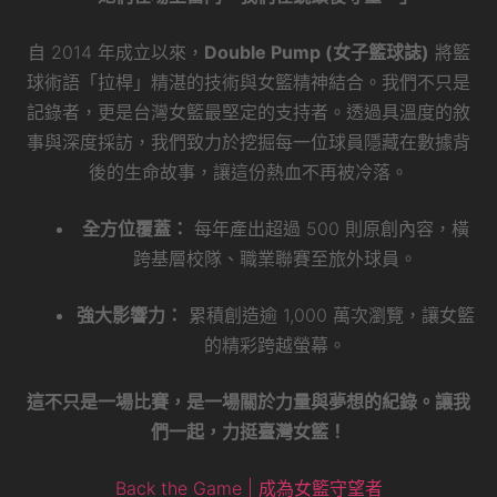
自 2014 年成立以來，
Double Pump (女子籃球誌)
將籃
球術語「拉桿」精湛的技術與女籃精神結合。我們不只是
記錄者，更是台灣女籃最堅定的支持者。透過具溫度的敘
事與深度採訪，我們致力於挖掘每一位球員隱藏在數據背
後的生命故事，讓這份熱血不再被冷落。
全方位覆蓋：
每年產出超過 500 則原創內容，橫
跨基層校隊、職業聯賽至旅外球員。
強大影響力：
累積創造逾 1,000 萬次瀏覽，讓女籃
的精彩跨越螢幕。
這不只是一場比賽，是一場關於力量與夢想的紀錄。讓我
們一起，力挺臺灣女籃！
Back the Game | 成為女籃守望者