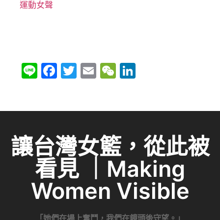
運動女聲
Li
F
T
E
W
Li
n
a
w
m
e
n
e
c
itt
ai
C
k
e
er
l
h
e
b
at
dI
讓台灣女籃，從此被
o
n
看見 ｜Making
o
k
Women Visible
「她們在場上奮鬥，我們在鏡頭後守望。」