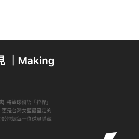
｜Making
誌)
將籃球術語「拉桿」
，更是台灣女籃最堅定的
力於挖掘每一位球員隱藏
。