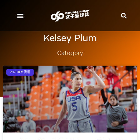
Kelsey Plum
Category
2020東京奧運