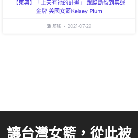
【東奧】「上天有祂的計畫」 跟腱斷裂到奧運
金牌 美國女籃Kelsey Plum
潘 郡瑤
2021-07-29
讓台灣女籃，從此被