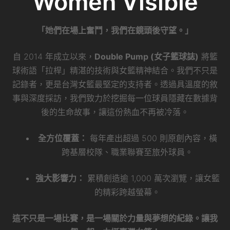
Women Visible
「她們在場上奮鬥，我們在鏡頭後守望。」
自 2014 年成立以來，
Double Pump (女子籃球誌)
將籃
球術語「拉桿」精湛的技術與女籃精神結合。我們不只是
記錄者，更是台灣女籃最堅定的支持者。透過具溫度的敘
事與深度採訪，我們致力於挖掘每一位球員隱藏在數據背
後的生命故事，讓這份熱血不再被冷落。
全方位覆蓋：
每年產出超過 500 則原創內容，橫
跨基層校隊、職業聯賽至旅外球員。
強大影響力：
累積創造逾 1,000 萬次瀏覽，讓女籃
的精彩跨越螢幕。
這不只是一場比賽，是一場關於力量與夢想的紀錄。讓我