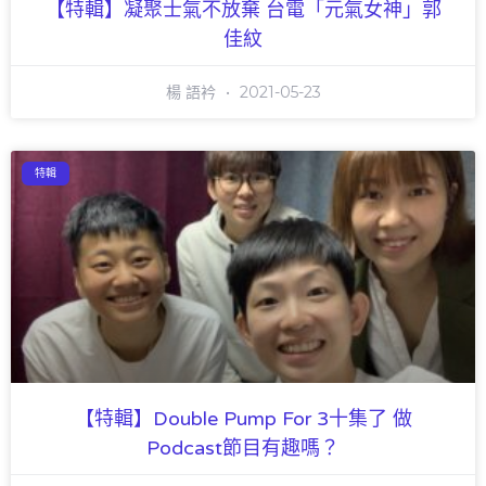
【特輯】凝聚士氣不放棄 台電「元氣女神」郭
佳紋
楊 語衿
2021-05-23
特輯
【特輯】Double Pump For 3十集了 做
Podcast節目有趣嗎？