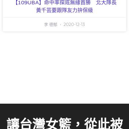
【109UBA】命中率探底無緣首勝 北大隊長
黃千芸要跟隊友力拚保級
李 德郁
2020-12-13
讓台灣女籃，從此被