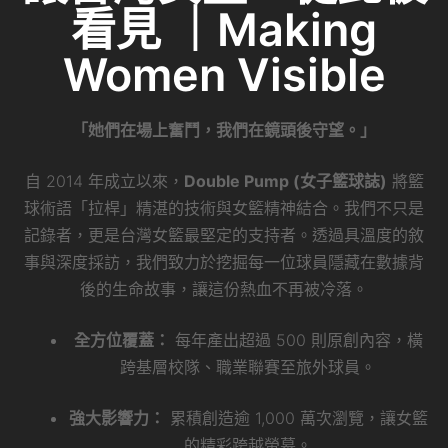
看見 ｜Making
Women Visible
「她們在場上奮鬥，我們在鏡頭後守望。」
自 2014 年成立以來，
Double Pump (女子籃球誌)
將籃
球術語「拉桿」精湛的技術與女籃精神結合。我們不只是
記錄者，更是台灣女籃最堅定的支持者。透過具溫度的敘
事與深度採訪，我們致力於挖掘每一位球員隱藏在數據背
後的生命故事，讓這份熱血不再被冷落。
全方位覆蓋：
每年產出超過 500 則原創內容，橫
跨基層校隊、職業聯賽至旅外球員。
強大影響力：
累積創造逾 1,000 萬次瀏覽，讓女籃
的精彩跨越螢幕。