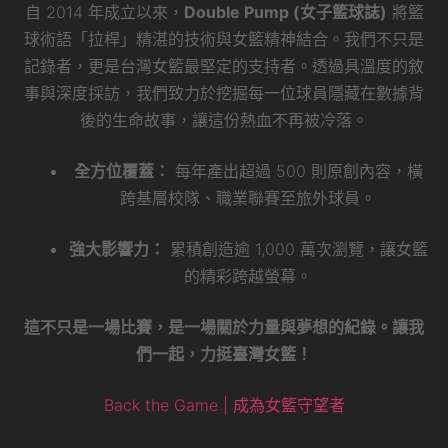
自 2014 年成立以來，
Double Pump (女子籃球誌)
將籃
球術語「拉桿」精湛的技術與女籃精神結合。我們不只是
記錄者，更是台灣女籃最堅定的支持者。透過具溫度的敘
事與深度採訪，我們致力於挖掘每一位球員隱藏在數據背
後的生命故事，讓這份熱血不再被冷落。
全方位覆蓋：
每年產出超過 500 則原創內容，橫
跨基層校隊、職業聯賽至旅外球員。
強大影響力：
累積創造逾 1,000 萬次瀏覽，讓女籃
的精彩跨越螢幕。
這不只是一場比賽，是一場關於力量與夢想的紀錄。讓我
們一起，力挺臺灣女籃！
Back the Game | 成為女籃守望者