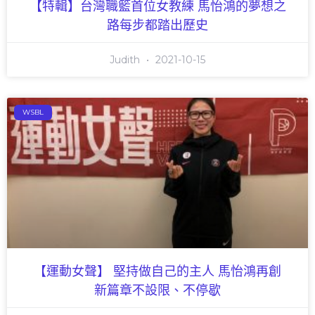
【特輯】台灣職籃首位女教練 馬怡鴻的夢想之
路每步都踏出歷史
Judith
2021-10-15
WSBL
【運動女聲】 堅持做自己的主人 馬怡鴻再創
新篇章不設限、不停歇