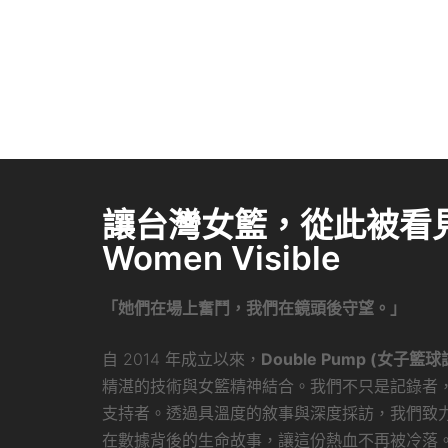
讓台灣女籃，從此被看見 
Women Visible
「她們在場上奮鬥，我們在鏡頭後守望。」
自 2014 年成立以來，
Double Pump (女子籃球
精湛的技術與女籃精神結合。我們不只是記錄者
支持者。透過具溫度的敘事與深度採訪，我們致
在數據背後的生命故事，讓這份熱血不再被冷落