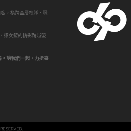
創內容，橫跨基層校隊、職
瀏覽，讓女籃的精彩跨越螢
錄。讓我們一起，力挺臺
 RESERVED.