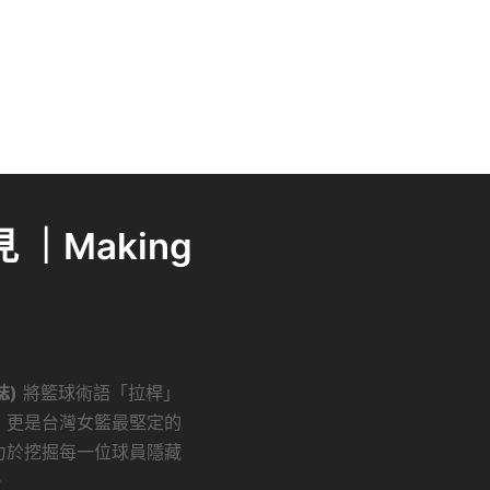
｜Making
誌)
將籃球術語「拉桿」
，更是台灣女籃最堅定的
力於挖掘每一位球員隱藏
。