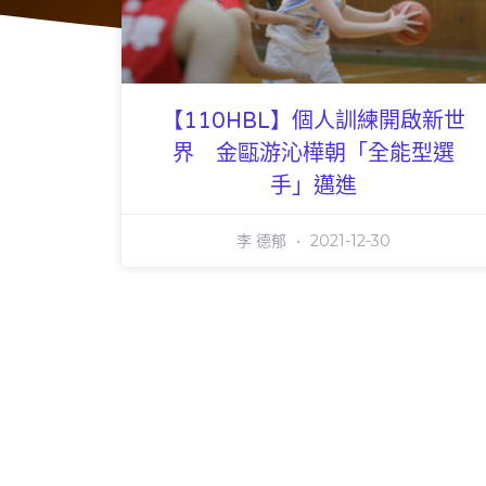
【110HBL】個人訓練開啟新世
界 金甌游沁樺朝「全能型選
手」邁進
李 德郁
2021-12-30