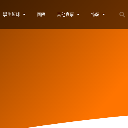
學生籃球
國際
其他賽事
特輯