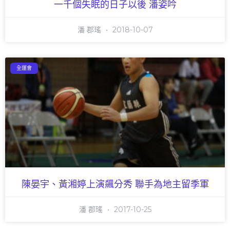
一千個失眠的日子以後 潘姿吟
潘 郡瑤
2018-10-07
全運會
陳晏宇、黃湘婷上演飆分秀 聯手為地主留季軍
潘 郡瑤
2017-10-25