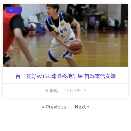
WSBL
台日友好WJBL球隊移地訓練 首戰電信女籃
潘 郡瑤
2017-09-17
« Previous
Next »