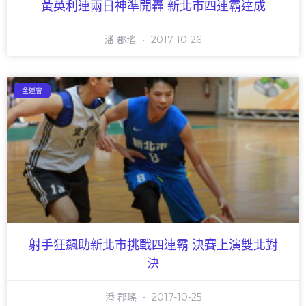
黃英利連兩日神準開轟 新北市四連霸達成
潘 郡瑤
2017-10-26
全運會
射手狂飆助新北市挑戰四連霸 決賽上演雙北對
決
潘 郡瑤
2017-10-25