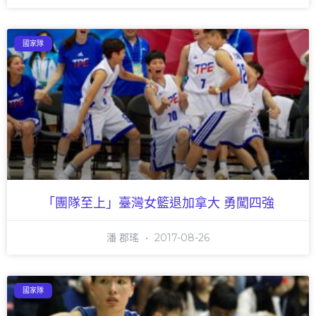
國家隊
「團隊至上」臺灣女籃退加拿大 勇闖四強
潘 郡瑤
2017-08-26
國家隊