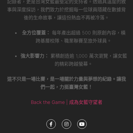
記錄者，更是台灣女籃最堅定的支持者。透過具溫度的敘
事與深度採訪，我們致力於挖掘每一位球員隱藏在數據背
後的生命故事，讓這份熱血不再被冷落。
全方位覆蓋：
每年產出超過 500 則原創內容，橫
跨基層校隊、職業聯賽至旅外球員。
強大影響力：
累積創造逾 1,000 萬次瀏覽，讓女籃
的精彩跨越螢幕。
這不只是一場比賽，是一場關於力量與夢想的紀錄。讓我
們一起，力挺臺灣女籃！
Back the Game | 成為女籃守望者