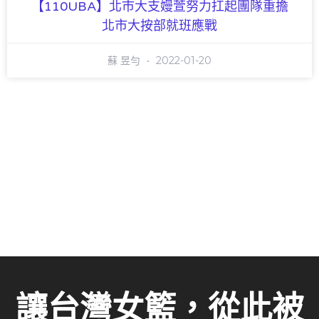
【110UBA】北市大支嫚萱努力扛起團隊重擔
北市大按部就班應戰
蘇 昱勻
2022-01-20
讓台灣女籃，從此被