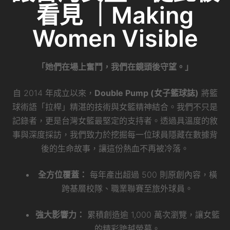
看見 ｜Making
Women Visible
「她們在場上奮鬥，我們在鏡頭後守望。」
自 2014 年成立以來，
Double Pump (女子籃球誌)
將籃
球術語「拉桿」精湛的技術與女籃精神結合。我們不只是
記錄者，更是台灣女籃最堅定的支持者。透過具溫度的敘
事與深度採訪，我們致力於挖掘每一位球員隱藏在數據背
後的生命故事，讓這份熱血不再被冷落。
全方位覆蓋：
每年產出超過 500 則原創內容，橫
跨基層校隊、職業聯賽至旅外球員。
強大影響力：
累積創造逾 1,000 萬次瀏覽，讓女籃
的精彩跨越螢幕。