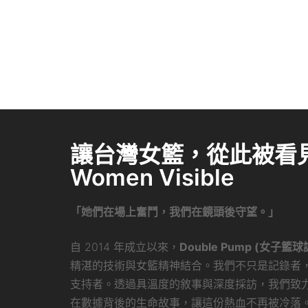
讓台灣女籃，從此被看見 
Women Visible
「她們在場上奮鬥，我們在鏡頭後守望。」
自 2014 年成立以來，
Double Pump (女子籃球
精湛的技術與女籃精神結合。我們不只是記錄者
支持者。透過具溫度的敘事與深度採訪，我們致
在數據背後的生命故事，讓這份熱血不再被冷落