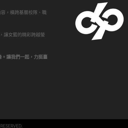
創內容，橫跨基層校隊、職
瀏覽，讓女籃的精彩跨越螢
錄。讓我們一起，力挺臺
 RESERVED.