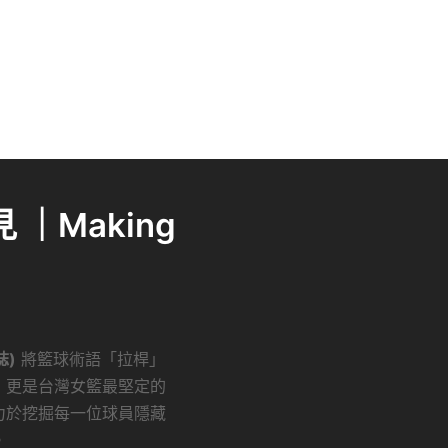
｜Making
誌)
將籃球術語「拉桿」
，更是台灣女籃最堅定的
力於挖掘每一位球員隱藏
。