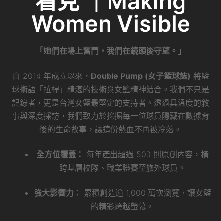
看見 ｜Making
Women Visible
「她們在場上奮鬥，我們在鏡頭後守望。」
自 2014 年成立以來，
Double Pump (女子籃球誌)
將籃
球術語「拉桿」精湛的技術與女籃精神結合。我們不只是
記錄者，更是台灣女籃最堅定的支持者。透過具溫度的敘
事與深度採訪，我們致力於挖掘每一位球員隱藏在數據背
後的生命故事，讓這份熱血不再被冷落。
全方位覆蓋：
每年產出超過 500 則原創內容，橫
跨基層校隊、職業聯賽至旅外球員。
強大影響力：
累積創造逾 1,000 萬次瀏覽，讓女籃
的精彩跨越螢幕。