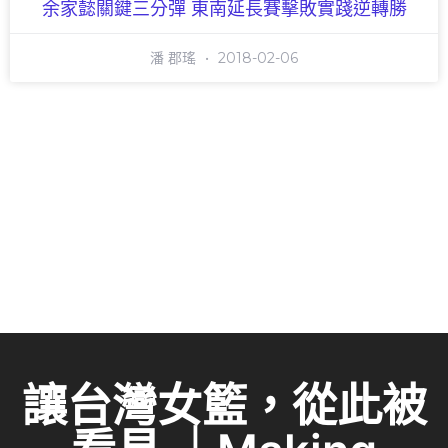
余家懿關鍵三分彈 東南延長賽擊敗實踐逆轉勝
潘 郡瑤
2018-02-06
讓台灣女籃，從此被