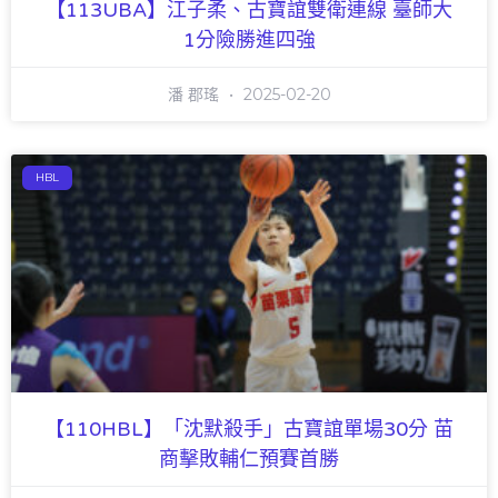
【113UBA】江子柔、古寶誼雙衛連線 臺師大
1分險勝進四強
潘 郡瑤
2025-02-20
HBL
【110HBL】「沈默殺手」古寶誼單場30分 苗
商擊敗輔仁預賽首勝