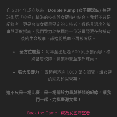
自 2014 年成立以來，
Double Pump (女子籃球誌)
將籃
球術語「拉桿」精湛的技術與女籃精神結合。我們不只是
記錄者，更是台灣女籃最堅定的支持者。透過具溫度的敘
事與深度採訪，我們致力於挖掘每一位球員隱藏在數據背
後的生命故事，讓這份熱血不再被冷落。
全方位覆蓋：
每年產出超過 500 則原創內容，橫
跨基層校隊、職業聯賽至旅外球員。
強大影響力：
累積創造逾 1,000 萬次瀏覽，讓女籃
的精彩跨越螢幕。
這不只是一場比賽，是一場關於力量與夢想的紀錄。讓我
們一起，力挺臺灣女籃！
Back the Game | 成為女籃守望者