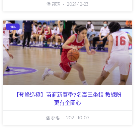
潘 郡瑤
2021-12-23
HBL
【登峰造極】苗商新賽季7名高三坐鎮 教練盼
更有企圖心
潘 郡瑤
2021-10-07