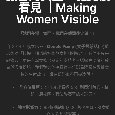
看見 ｜Making
Women Visible
「她們在場上奮鬥，我們在鏡頭後守望。」
自 2014 年成立以來，
Double Pump (女子籃球誌)
將籃
球術語「拉桿」精湛的技術與女籃精神結合。我們不只是
記錄者，更是台灣女籃最堅定的支持者。透過具溫度的敘
事與深度採訪，我們致力於挖掘每一位球員隱藏在數據背
後的生命故事，讓這份熱血不再被冷落。
全方位覆蓋：
每年產出超過 500 則原創內容，橫
跨基層校隊、職業聯賽至旅外球員。
強大影響力：
累積創造逾 1,000 萬次瀏覽，讓女籃
的精彩跨越螢幕。