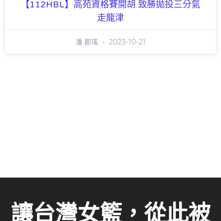
【112HBL】高苑資格賽開胡 致勝拋投三分氣
走龍津
潘 郡瑤
2023-10-21
讓台灣女籃，從此被