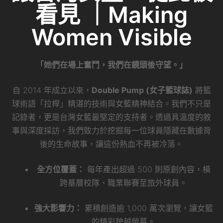
看見 ｜Making
Women Visible
「她們在場上奮鬥，我們在鏡頭後守望。」
自 2014 年成立以來，
Double Pump (女子籃球誌)
將籃
球術語「拉桿」精湛的技術與女籃精神結合。我們不只是
記錄者，更是台灣女籃最堅定的支持者。透過具溫度的敘
事與深度採訪，我們致力於挖掘每一位球員隱藏在數據背
後的生命故事，讓這份熱血不再被冷落。
全方位覆蓋：
每年產出超過 500 則原創內容，橫
跨基層校隊、職業聯賽至旅外球員。
強大影響力：
累積創造逾 1,000 萬次瀏覽，讓女籃
的精彩跨越螢幕。