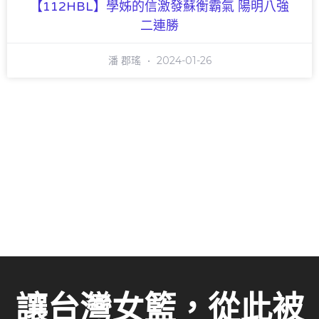
【112HBL】學姊的信激發蘇衡霸氣 陽明八強
二連勝
潘 郡瑤
2024-01-26
讓台灣女籃，從此被