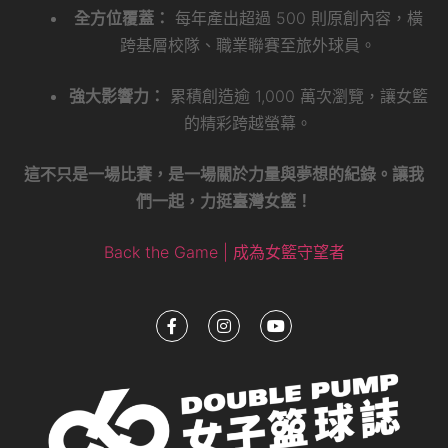
全方位覆蓋：
每年產出超過 500 則原創內容，橫
跨基層校隊、職業聯賽至旅外球員。
強大影響力：
累積創造逾 1,000 萬次瀏覽，讓女籃
的精彩跨越螢幕。
這不只是一場比賽，是一場關於力量與夢想的紀錄。讓我
們一起，力挺臺灣女籃！
Back the Game | 成為女籃守望者