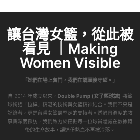
e
c
itt
ai
C
k
e
er
l
h
e
b
at
dI
讓台灣女籃，從此被
o
n
看見 ｜Making
o
k
Women Visible
「她們在場上奮鬥，我們在鏡頭後守望。」
自 2014 年成立以來，
Double Pump (女子籃球誌)
將籃
球術語「拉桿」精湛的技術與女籃精神結合。我們不只是
記錄者，更是台灣女籃最堅定的支持者。透過具溫度的敘
事與深度採訪，我們致力於挖掘每一位球員隱藏在數據背
後的生命故事，讓這份熱血不再被冷落。