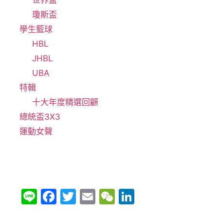
世界盃
瓊斯盃
學生籃球
HBL
JHBL
UBA
特輯
十大年度精選回顧
總統盃3X3
運動女聲
Li
F
T
E
W
Li
n
a
w
m
e
n