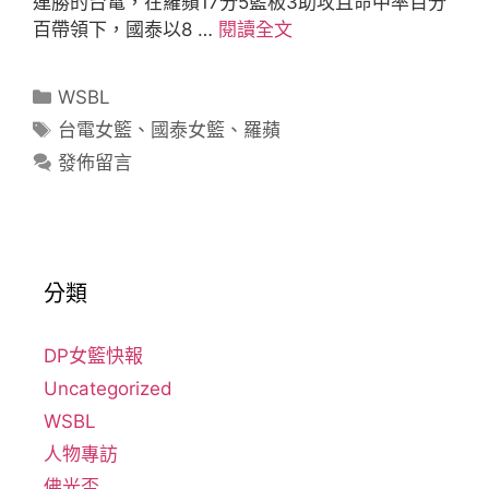
連勝的台電，在羅蘋17分5籃板3助攻且命中率百分
百帶領下，國泰以8 …
閱讀全文
WSBL
台電女籃
、
國泰女籃
、
羅蘋
發佈留言
分類
DP女籃快報
Uncategorized
WSBL
人物專訪
佛光盃