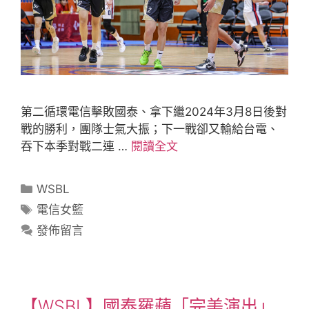
第二循環電信擊敗國泰、拿下繼2024年3月8日後對
戰的勝利，團隊士氣大振；下一戰卻又輸給台電、
吞下本季對戰二連 …
閱讀全文
WSBL
電信女籃
發佈留言
【WSBL】國泰羅蘋「完美演出」