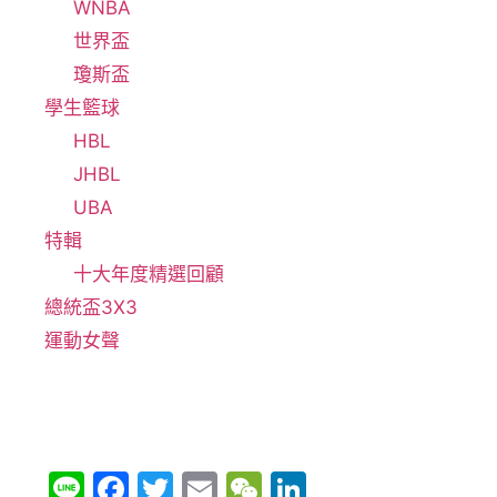
WNBA
世界盃
瓊斯盃
學生籃球
HBL
JHBL
UBA
特輯
十大年度精選回顧
總統盃3X3
運動女聲
Li
F
T
E
W
Li