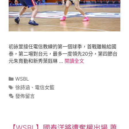
初詠萱接任電信教練的第一個球季，首戰雖輸給國
泰，第二場對台元，最多一度領先20分，第四節台
元朱育勤和新秀葉鈺琳 …
閱讀全文
WSBL
徐詩涵
、
電信女籃
發佈留言
【WSBL】國泰洋將遭奪權出場 蕭