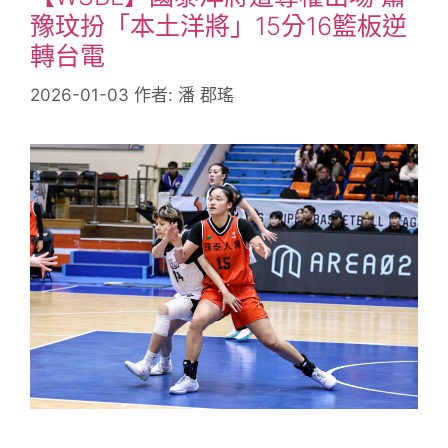
豫玟扮「本土洋將」15分16籃板逆
轉台電
2026-01-03
作者:
潘 郡瑤