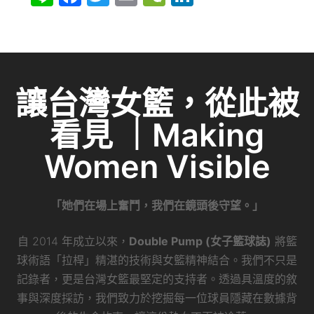
n
a
w
m
e
n
e
c
itt
ai
C
k
e
er
l
h
e
b
at
dI
讓台灣女籃，從此被
o
n
看見 ｜Making
o
k
Women Visible
「她們在場上奮鬥，我們在鏡頭後守望。」
自 2014 年成立以來，
Double Pump (女子籃球誌)
將籃
球術語「拉桿」精湛的技術與女籃精神結合。我們不只是
記錄者，更是台灣女籃最堅定的支持者。透過具溫度的敘
事與深度採訪，我們致力於挖掘每一位球員隱藏在數據背