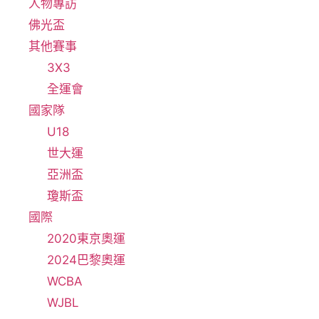
人物專訪
佛光盃
其他賽事
3X3
全運會
國家隊
U18
世大運
亞洲盃
瓊斯盃
國際
2020東京奧運
2024巴黎奧運
WCBA
WJBL