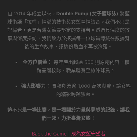
自 2014 年成立以來，
Double Pump (女子籃球誌)
將籃
球術語「拉桿」精湛的技術與女籃精神結合。我們不只是
記錄者，更是台灣女籃最堅定的支持者。透過具溫度的敘
事與深度採訪，我們致力於挖掘每一位球員隱藏在數據背
後的生命故事，讓這份熱血不再被冷落。
全方位覆蓋：
每年產出超過 500 則原創內容，橫
跨基層校隊、職業聯賽至旅外球員。
強大影響力：
累積創造逾 1,000 萬次瀏覽，讓女籃
的精彩跨越螢幕。
這不只是一場比賽，是一場關於力量與夢想的紀錄。讓我
們一起，力挺臺灣女籃！
Back the Game | 成為女籃守望者