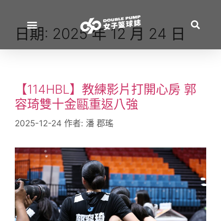
日期:
2025 年 12 月 24 日
【114HBL】教練影片打開心房 郭
容琦雙十金甌重返八強
2025-12-24
作者:
潘 郡瑤