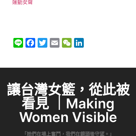
運動女聲
Li
F
T
E
W
Li
n
a
w
m
e
n
e
c
itt
ai
C
k
e
er
l
h
e
b
at
dI
讓台灣女籃，從此被
o
n
看見 ｜Making
o
k
Women Visible
「她們在場上奮鬥，我們在鏡頭後守望。」