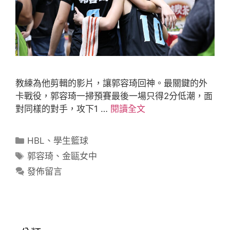
教練為他剪輯的影片，讓郭容琦回神。最關鍵的外
卡戰役，郭容琦一掃預賽最後一場只得2分低潮，面
對同樣的對手，攻下1 …
閱讀全文
HBL
、
學生籃球
郭容琦
、
金甌女中
發佈留言