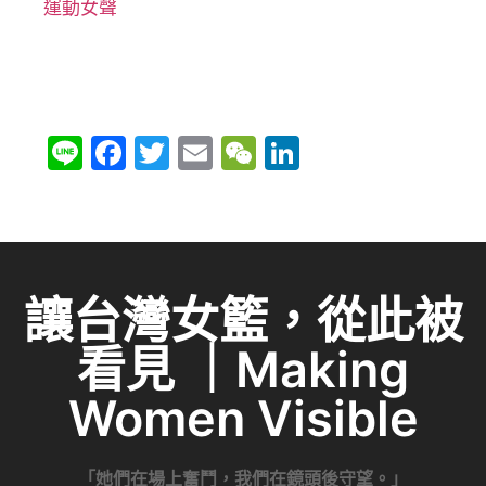
運動女聲
Li
F
T
E
W
Li
n
a
w
m
e
n
e
c
itt
ai
C
k
e
er
l
h
e
b
at
dI
讓台灣女籃，從此被
o
n
看見 ｜Making
o
k
Women Visible
「她們在場上奮鬥，我們在鏡頭後守望。」