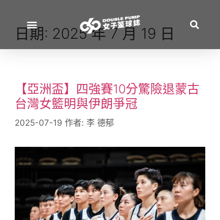
日期:
2025 年 7 月 19 日
【亞洲盃】四強賽10分驚險退蒙古
台灣女籃明與伊朗爭冠
2025-07-19
作者:
李 德郁