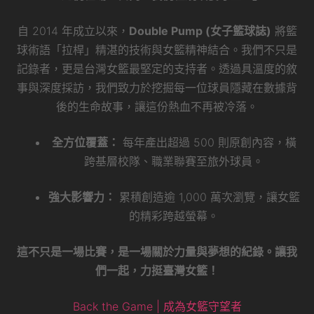
自 2014 年成立以來，
Double Pump (女子籃球誌)
將籃
球術語「拉桿」精湛的技術與女籃精神結合。我們不只是
記錄者，更是台灣女籃最堅定的支持者。透過具溫度的敘
事與深度採訪，我們致力於挖掘每一位球員隱藏在數據背
後的生命故事，讓這份熱血不再被冷落。
全方位覆蓋：
每年產出超過 500 則原創內容，橫
跨基層校隊、職業聯賽至旅外球員。
強大影響力：
累積創造逾 1,000 萬次瀏覽，讓女籃
的精彩跨越螢幕。
這不只是一場比賽，是一場關於力量與夢想的紀錄。讓我
們一起，力挺臺灣女籃！
Back the Game | 成為女籃守望者