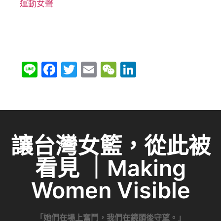
運動女聲
Li
F
T
E
W
Li
n
a
w
m
e
n
e
c
itt
ai
C
k
e
er
l
h
e
b
at
dI
讓台灣女籃，從此被
o
n
看見 ｜Making
o
k
Women Visible
「她們在場上奮鬥，我們在鏡頭後守望。」