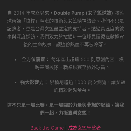
自 2014 年成立以來，
Double Pump (女子籃球誌)
將籃
球術語「拉桿」精湛的技術與女籃精神結合。我們不只是
記錄者，更是台灣女籃最堅定的支持者。透過具溫度的敘
事與深度採訪，我們致力於挖掘每一位球員隱藏在數據背
後的生命故事，讓這份熱血不再被冷落。
全方位覆蓋：
每年產出超過 500 則原創內容，橫
跨基層校隊、職業聯賽至旅外球員。
強大影響力：
累積創造逾 1,000 萬次瀏覽，讓女籃
的精彩跨越螢幕。
這不只是一場比賽，是一場關於力量與夢想的紀錄。讓我
們一起，力挺臺灣女籃！
Back the Game | 成為女籃守望者