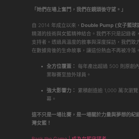
「她們在場上奮鬥，我們在鏡頭後守望。」
自 2014 年成立以來，
Double Pump (女子籃球
精湛的技術與女籃精神結合。我們不只是記錄者
支持者。透過具溫度的敘事與深度採訪，我們致
在數據背後的生命故事，讓這份熱血不再被冷落
全方位覆蓋：
每年產出超過 500 則原
業聯賽至旅外球員。
強大影響力：
累積創造逾 1,000 萬次
幕。
這不只是一場比賽，是一場關於力量與夢想的紀
灣女籃！
Back the Game | 成為女籃守望者