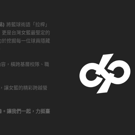
誌)
將籃球術語「拉桿」
，更是台灣女籃最堅定的
力於挖掘每一位球員隱藏
。
創內容，橫跨基層校隊、職
瀏覽，讓女籃的精彩跨越螢
錄。讓我們一起，力挺臺