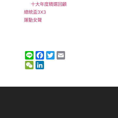
十大年度精選回顧
總統盃3X3
運動女聲
Li
F
T
E
n
a
w
m
W
Li
e
c
itt
ai
e
n
e
er
l
C
k
b
h
e
o
at
dI
o
n
k