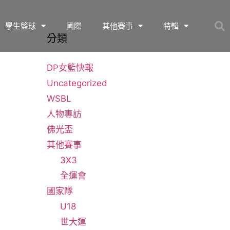
學生籃球
國際
其他賽事
特輯
分類
DP女籃快報
Uncategorized
WSBL
人物專訪
佛光盃
其他賽事
3X3
全運會
國家隊
U18
世大運