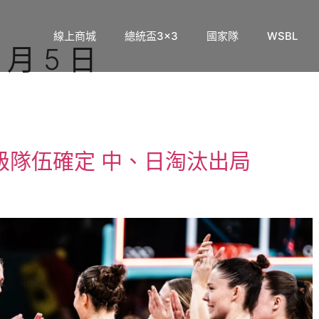
線上商城
總統盃3×3
國家隊
WSBL
 月 5 日
級隊伍確定 中、日淘汰出局