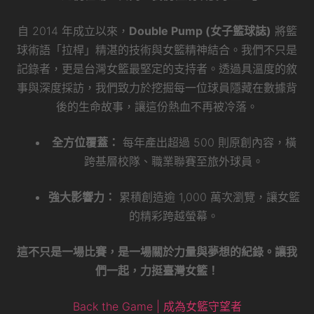
自 2014 年成立以來，
Double Pump (女子籃球誌)
將籃
球術語「拉桿」精湛的技術與女籃精神結合。我們不只是
記錄者，更是台灣女籃最堅定的支持者。透過具溫度的敘
事與深度採訪，我們致力於挖掘每一位球員隱藏在數據背
後的生命故事，讓這份熱血不再被冷落。
全方位覆蓋：
每年產出超過 500 則原創內容，橫
跨基層校隊、職業聯賽至旅外球員。
強大影響力：
累積創造逾 1,000 萬次瀏覽，讓女籃
的精彩跨越螢幕。
這不只是一場比賽，是一場關於力量與夢想的紀錄。讓我
們一起，力挺臺灣女籃！
Back the Game | 成為女籃守望者