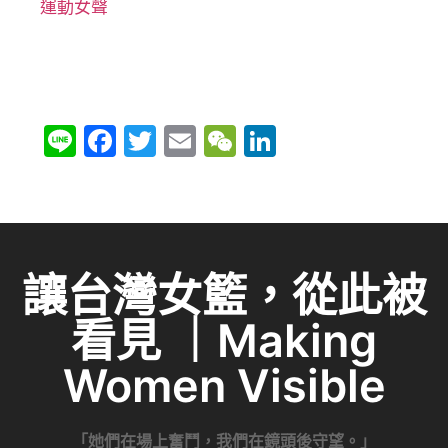
運動女聲
Li
F
T
E
W
Li
n
a
w
m
e
n
e
c
itt
ai
C
k
e
er
l
h
e
b
at
dI
讓台灣女籃，從此被
o
n
看見 ｜Making
o
k
Women Visible
「她們在場上奮鬥，我們在鏡頭後守望。」