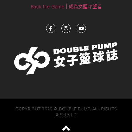
Back the Game | 成為女籃守望者
COPYRIGHT 2020 © DOUBLE PUMP. ALL RIGHTS
RESERVED.