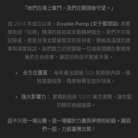
「她們在場上奮鬥，我們在鏡頭後守望。」
自 2014 年成立以來，
Double Pump (女子籃球誌)
將籃
球術語「拉桿」精湛的技術與女籃精神結合。我們不只是
記錄者，更是台灣女籃最堅定的支持者。透過具溫度的敘
事與深度採訪，我們致力於挖掘每一位球員隱藏在數據背
後的生命故事，讓這份熱血不再被冷落。
全方位覆蓋：
每年產出超過 500 則原創內容，橫
跨基層校隊、職業聯賽至旅外球員。
強大影響力：
累積創造逾 1,000 萬次瀏覽，讓女籃
的精彩跨越螢幕。
這不只是一場比賽，是一場關於力量與夢想的紀錄。讓我
們一起，力挺臺灣女籃！