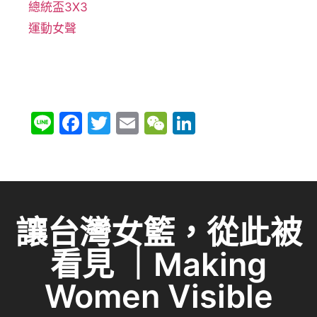
總統盃3X3
運動女聲
Li
F
T
E
W
Li
n
a
w
m
e
n
e
c
itt
ai
C
k
e
er
l
h
e
b
at
dI
讓台灣女籃，從此被
o
n
看見 ｜Making
o
k
Women Visible