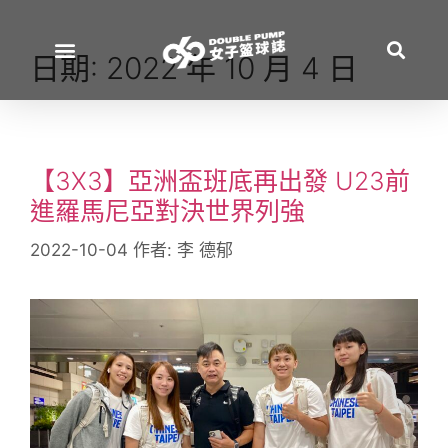
日期:
2022 年 10 月 4 日
【3X3】亞洲盃班底再出發 U23前
進羅馬尼亞對決世界列強
2022-10-04
作者:
李 德郁