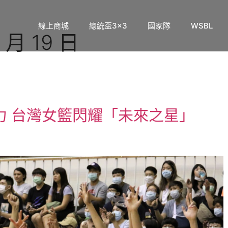
線上商城
總統盃3×3
國家隊
WSBL
 月 19 日
力 台灣女籃閃耀「未來之星」