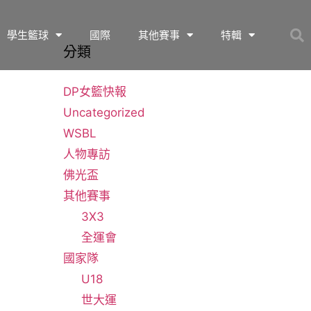
學生籃球
國際
其他賽事
特輯
分類
DP女籃快報
Uncategorized
WSBL
人物專訪
佛光盃
其他賽事
3X3
全運會
國家隊
U18
世大運