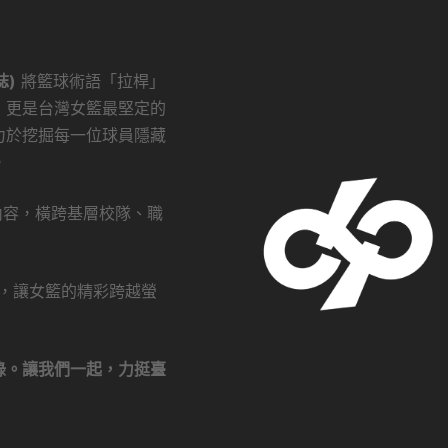
誌)
將籃球術語「拉桿」
，更是台灣女籃最堅定的
力於挖掘每一位球員隱藏
。
創內容，橫跨基層校隊、職
瀏覽，讓女籃的精彩跨越螢
錄。讓我們一起，力挺臺