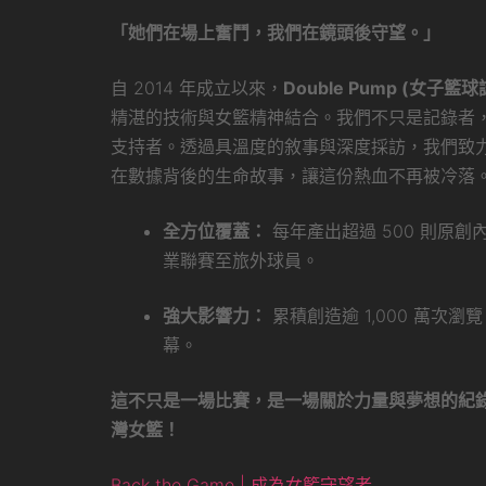
「她們在場上奮鬥，我們在鏡頭後守望。」
自 2014 年成立以來，
Double Pump (女子籃球
精湛的技術與女籃精神結合。我們不只是記錄者
支持者。透過具溫度的敘事與深度採訪，我們致
在數據背後的生命故事，讓這份熱血不再被冷落
全方位覆蓋：
每年產出超過 500 則原
業聯賽至旅外球員。
強大影響力：
累積創造逾 1,000 萬次
幕。
這不只是一場比賽，是一場關於力量與夢想的紀
灣女籃！
Back the Game | 成為女籃守望者