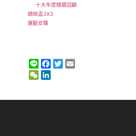
十大年度精選回顧
總統盃3X3
運動女聲
Li
F
T
E
n
a
w
m
W
Li
e
c
itt
ai
e
n
e
er
l
C
k
b
h
e
o
at
dI
o
n
k