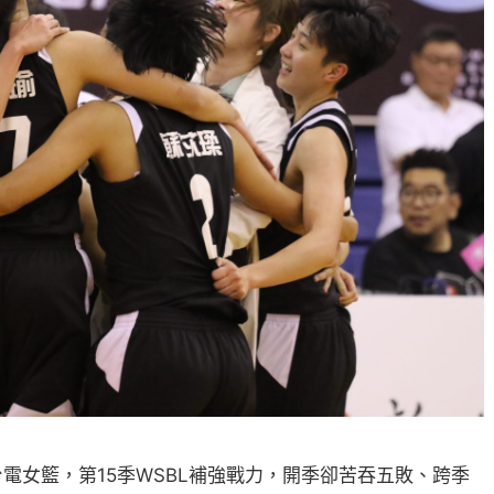
電女籃，第15季WSBL補強戰力，開季卻苦吞五敗、跨季