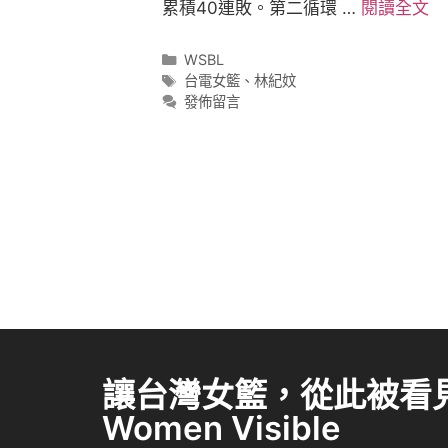
累積40連敗。第二循環 …
閱讀全文
WSBL
台電女籃
、
林紀妏
發佈留言
讓台灣女籃，從此被看見 
Women Visible