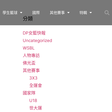
學生籃球
國際
其他賽事
特輯
分類
DP女籃快報
Uncategorized
WSBL
人物專訪
佛光盃
其他賽事
3X3
全運會
國家隊
U18
世大運