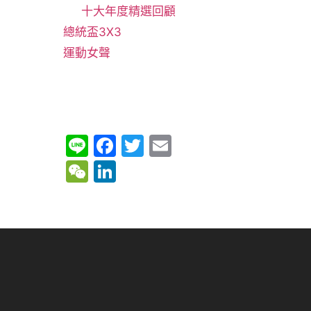
十大年度精選回顧
總統盃3X3
運動女聲
Li
F
T
E
n
a
w
m
W
Li
e
c
itt
ai
e
n
e
er
l
C
k
b
h
e
o
at
dI
o
n
k