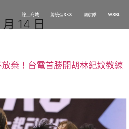
線上商城
總統盃3×3
國家隊
WSBL
 月 14 日
不放棄！台電首勝開胡林紀妏教練