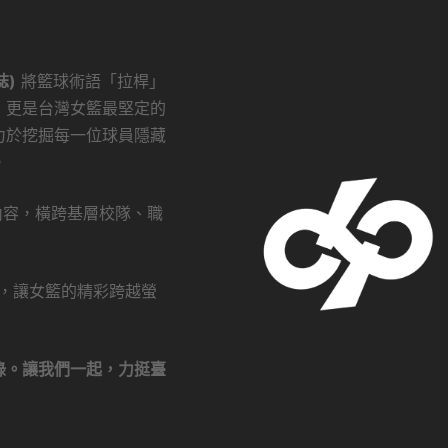
誌)
將籃球術語「拉桿」
，更是台灣女籃最堅定的
力於挖掘每一位球員隱藏
。
創內容，橫跨基層校隊、職
瀏覽，讓女籃的精彩跨越螢
錄。讓我們一起，力挺臺