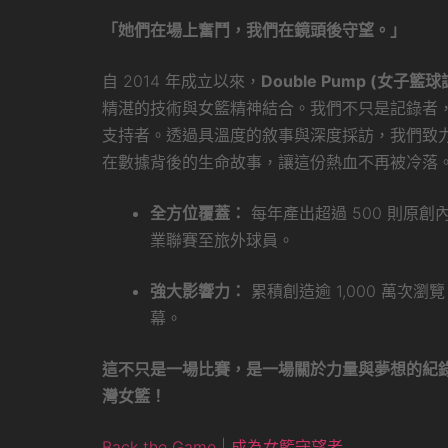
「她們在場上奮鬥，我們在鏡頭後守望。」
自 2014 年成立以來，
Double Pump (女子籃球
精湛的技術與女籃精神結合。我們不只是記錄者
支持者。透過具溫度的敘事與深度採訪，我們致
在數據背後的生命故事，讓這份熱血不再被冷落
全方位覆蓋：
每年產出超過 500 則原
業聯賽至旅外球員。
強大影響力：
累積創造逾 1,000 萬次
幕。
這不只是一場比賽，是一場關於力量與夢想的紀
灣女籃！
Back the Game | 成為女籃守望者