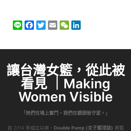
Li
F
T
E
W
Li
n
a
w
m
e
n
e
c
itt
ai
C
k
e
er
l
h
e
b
at
dI
讓台灣女籃，從此被
o
n
看見 ｜Making
o
k
Women Visible
「她們在場上奮鬥，我們在鏡頭後守望。」
自 2014 年成立以來，
Double Pump (女子籃球誌)
將籃