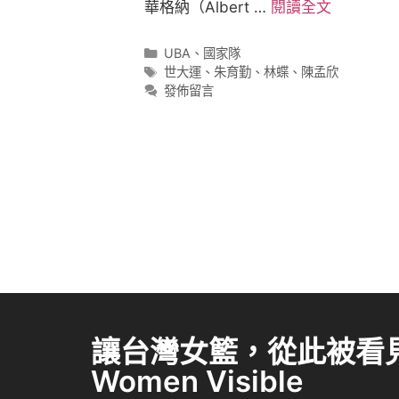
華格納（Albert …
閱讀全文
UBA
、
國家隊
世大運
、
朱育勤
、
林蝶
、
陳孟欣
發佈留言
讓台灣女籃，從此被看見 
Women Visible