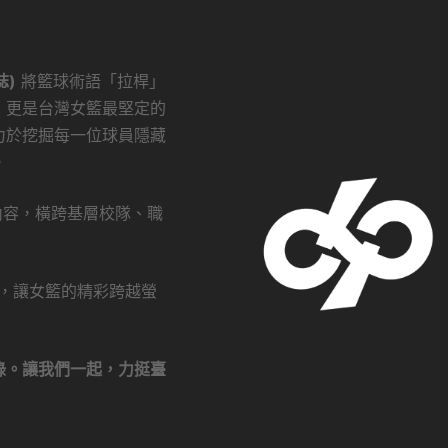
誌)
將籃球術語「拉桿」
，更是台灣女籃最堅定的
力於挖掘每一位球員隱藏
。
創內容，橫跨基層校隊、職
瀏覽，讓女籃的精彩跨越螢
錄。讓我們一起，力挺臺