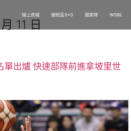
線上商城
總統盃3×3
國家隊
WSBL
 月 11 日
名單出爐 快速部隊前進拿坡里世