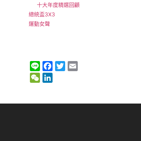
十大年度精選回顧
總統盃3X3
運動女聲
Li
F
T
E
n
a
w
m
W
Li
e
c
itt
ai
e
n
e
er
l
C
k
b
h
e
o
at
dI
o
n
k