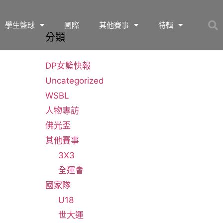
學生籃球
國際
其他賽事
特輯
分類
DP女籃快報
Uncategorized
WSBL
人物專訪
佛光盃
其他賽事
3X3
全運會
國家隊
U18
世大運