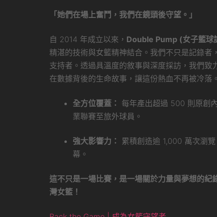
「她們在場上奮鬥，我們在鏡頭後守望。」
自 2014 年成立以來，
Double Pump (女子籃球
精湛的技術與女籃精神結合。我們不只是記錄者
支持者。透過具溫度的敘事與深度採訪，我們致
在數據背後的生命故事，讓這份熱血不再被冷落
全方位覆蓋：
每年產出超過 500 則原
業聯賽至旅外球員。
強大影響力：
累積創造逾 1,000 萬次
幕。
這不只是一場比賽，是一場關於力量與夢想的紀
灣女籃！
Back the Game | 成為女籃守望者