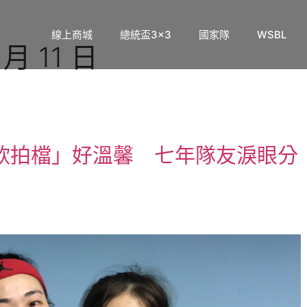
線上商城
總統盃3×3
國家隊
WSBL
 月 11 日
威欣拍檔」好溫馨 七年隊友淚眼分