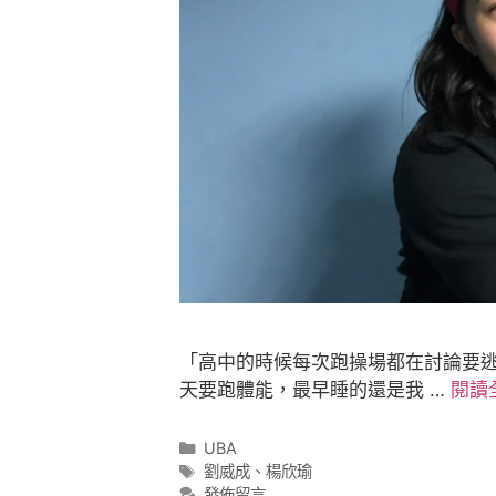
「高中的時候每次跑操場都在討論要
天要跑體能，最早睡的還是我 …
閱讀
UBA
劉威成
、
楊欣瑜
發佈留言