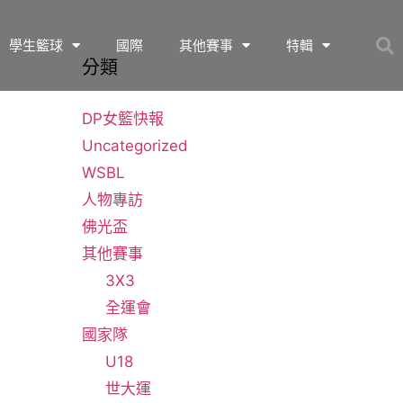
學生籃球
國際
其他賽事
特輯
分類
DP女籃快報
Uncategorized
WSBL
人物專訪
佛光盃
其他賽事
3X3
全運會
國家隊
U18
世大運