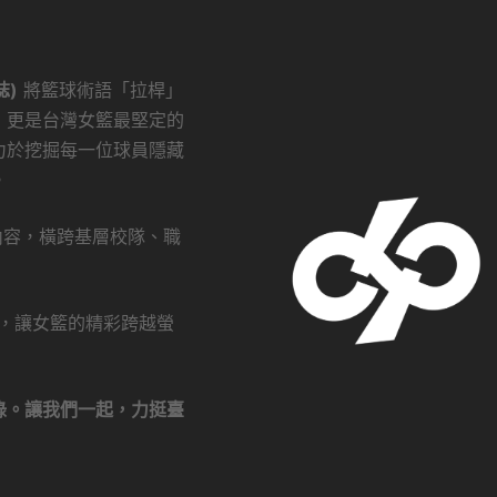
誌)
將籃球術語「拉桿」
，更是台灣女籃最堅定的
力於挖掘每一位球員隱藏
。
創內容，橫跨基層校隊、職
瀏覽，讓女籃的精彩跨越螢
錄。讓我們一起，力挺臺