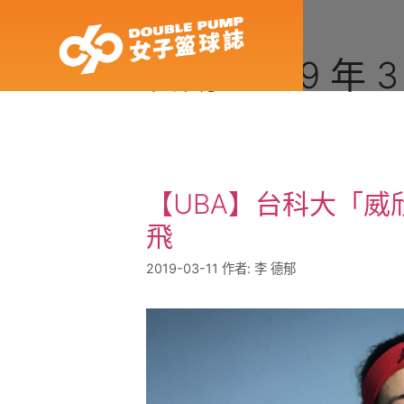
日期:
2019 年 3
【UBA】台科大「
飛
2019-03-11
作者:
李 德郁