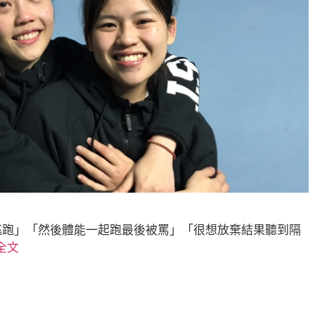
逃跑」「然後體能一起跑最後被罵」「很想放棄結果聽到隔
全文