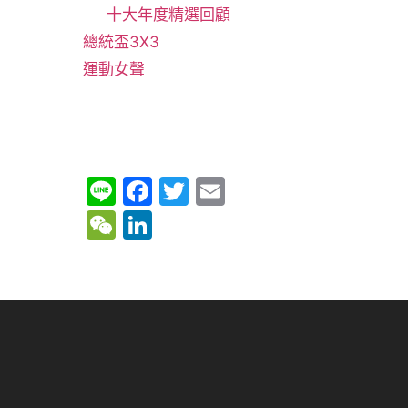
十大年度精選回顧
總統盃3X3
運動女聲
Li
F
T
E
n
a
w
m
W
Li
e
c
itt
ai
e
n
e
er
l
C
k
b
h
e
o
at
dI
o
n
k