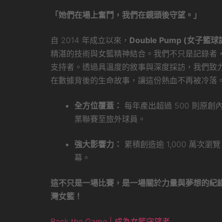
「她們在場上奮鬥，我們在鏡頭後守望。」
自 2014 年成立以來，
Double Pump (女子籃球
精湛的技術與女籃精神結合。我們不只是記錄者
支持者。透過具溫度的敘事與深度採訪，我們致
在數據背後的生命故事，讓這份熱血不再被冷落
全方位覆蓋：
每年產出超過 500 則原
業聯賽至旅外球員。
強大影響力：
累積創造逾 1,000 萬次
幕。
這不只是一場比賽，是一場關於力量與夢想的紀
灣女籃！
Back the Game | 成為女籃守望者