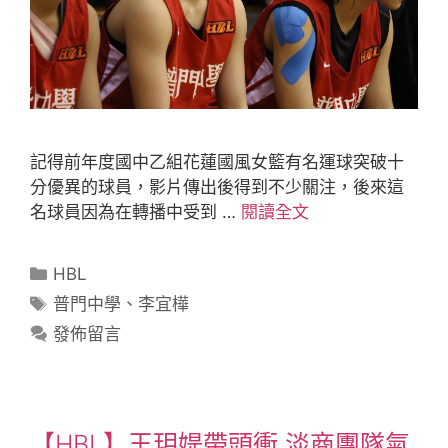
記得前年度國中乙組花蓮國風女籃有名運球突破十
分優異的球員，影片傳出後得到不少關注，後來這
名球員因為在轉播中受到 …
閱讀全文
HBL
普門中學
、
李宜樺
發佈留言
【HBL】王玥媞帶頭衝 淡商團隊氣