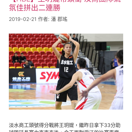
氛佳拼出二連勝
2019-02-21
作者:
潘 郡瑤
淡水商工頭號得分戰將王玥媞，繼昨日拿下33分助