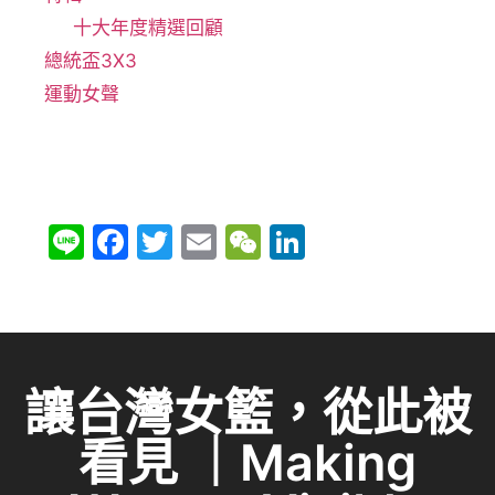
十大年度精選回顧
總統盃3X3
運動女聲
Li
F
T
E
W
Li
n
a
w
m
e
n
e
c
itt
ai
C
k
e
er
l
h
e
b
at
dI
讓台灣女籃，從此被
o
n
看見 ｜Making
o
k