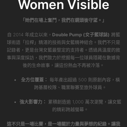
Women Visible
「她們在場上奮鬥，我們在鏡頭後守望。」
自 2014 年成立以來，
Double Pump (女子籃球誌)
將籃
球術語「拉桿」精湛的技術與女籃精神結合。我們不只是
記錄者，更是台灣女籃最堅定的支持者。透過具溫度的敘
事與深度採訪，我們致力於挖掘每一位球員隱藏在數據背
後的生命故事，讓這份熱血不再被冷落。
全方位覆蓋：
每年產出超過 500 則原創內容，橫
跨基層校隊、職業聯賽至旅外球員。
強大影響力：
累積創造逾 1,000 萬次瀏覽，讓女籃
的精彩跨越螢幕。
這不只是一場比賽，是一場關於力量與夢想的紀錄。讓我