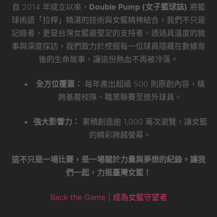
自 2014 年成立以來，
Double Pump (女子籃球誌)
將籃
球術語「拉桿」精湛的技術與女籃精神結合。我們不只是
記錄者，更是台灣女籃最堅定的支持者。透過具溫度的敘
事與深度採訪，我們致力於挖掘每一位球員隱藏在數據背
後的生命故事，讓這份熱血不再被冷落。
全方位覆蓋：
每年產出超過 500 則原創內容，橫
跨基層校隊、職業聯賽至旅外球員。
強大影響力：
累積創造逾 1,000 萬次瀏覽，讓女籃
的精彩跨越螢幕。
這不只是一場比賽，是一場關於力量與夢想的紀錄。讓我
們一起，力挺臺灣女籃！
Back the Game | 成為女籃守望者