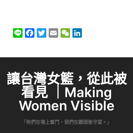
Li
F
T
E
W
Li
n
a
w
m
e
n
e
c
itt
ai
C
k
e
er
l
h
e
b
at
dI
讓台灣女籃，從此被
o
n
看見 ｜Making
o
k
Women Visible
「她們在場上奮鬥，我們在鏡頭後守望。」