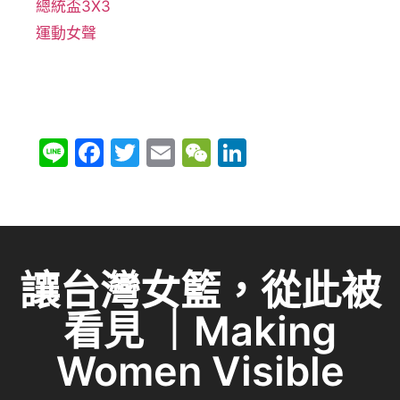
總統盃3X3
運動女聲
Li
F
T
E
W
Li
n
a
w
m
e
n
e
c
itt
ai
C
k
e
er
l
h
e
b
at
dI
讓台灣女籃，從此被
o
n
看見 ｜Making
o
k
Women Visible