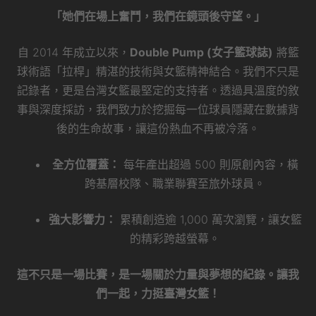
「她們在場上奮鬥，我們在鏡頭後守望。」
自 2014 年成立以來，
Double Pump (女子籃球誌)
將籃
球術語「拉桿」精湛的技術與女籃精神結合。我們不只是
記錄者，更是台灣女籃最堅定的支持者。透過具溫度的敘
事與深度採訪，我們致力於挖掘每一位球員隱藏在數據背
後的生命故事，讓這份熱血不再被冷落。
全方位覆蓋：
每年產出超過 500 則原創內容，橫
跨基層校隊、職業聯賽至旅外球員。
強大影響力：
累積創造逾 1,000 萬次瀏覽，讓女籃
的精彩跨越螢幕。
這不只是一場比賽，是一場關於力量與夢想的紀錄。讓我
們一起，力挺臺灣女籃！