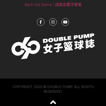
Back the Game | 成為女籃守望者
COPYRIGHT 2020 © DOUBLE PUMP. ALL RIGHTS
RESERVED.