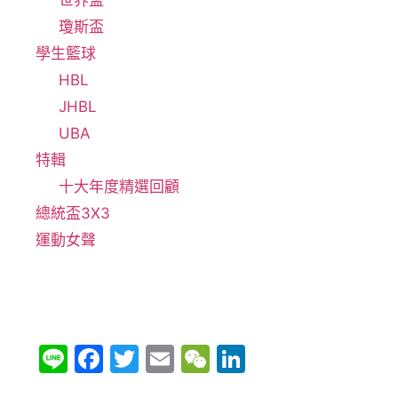
世界盃
瓊斯盃
學生籃球
HBL
JHBL
UBA
特輯
十大年度精選回顧
總統盃3X3
運動女聲
Li
F
T
E
W
Li
n
a
w
m
e
n