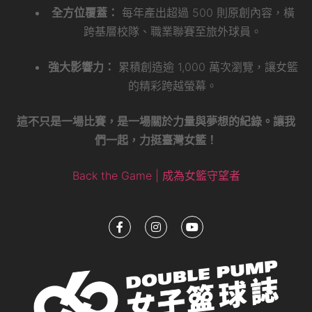
全方位覆蓋：
每年產出超過 500 則原創內容，橫
跨基層校隊、職業聯賽至旅外球員。
強大影響力：
累積創造逾 1,000 萬次瀏覽，讓女籃
的精彩跨越螢幕。
這不只是一場比賽，是一場關於力量與夢想的紀錄。讓我
們一起，力挺臺灣女籃！
Back the Game | 成為女籃守望者