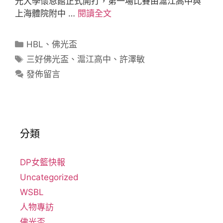
光大學懷恩館正式開打，第一場比賽由滬江高中與
上海體院附中 …
閱讀全文
HBL
、
佛光盃
三好佛光盃
、
滬江高中
、
許澤敏
發佈留言
分類
DP女籃快報
Uncategorized
WSBL
人物專訪
佛光盃