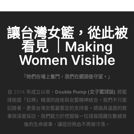
e
c
itt
ai
C
k
e
er
l
h
e
b
at
dI
讓台灣女籃，從此被
o
n
看見 ｜Making
o
k
Women Visible
「她們在場上奮鬥，我們在鏡頭後守望。」
自 2014 年成立以來，
Double Pump (女子籃球誌)
將籃
球術語「拉桿」精湛的技術與女籃精神結合。我們不只是
記錄者，更是台灣女籃最堅定的支持者。透過具溫度的敘
事與深度採訪，我們致力於挖掘每一位球員隱藏在數據背
後的生命故事，讓這份熱血不再被冷落。