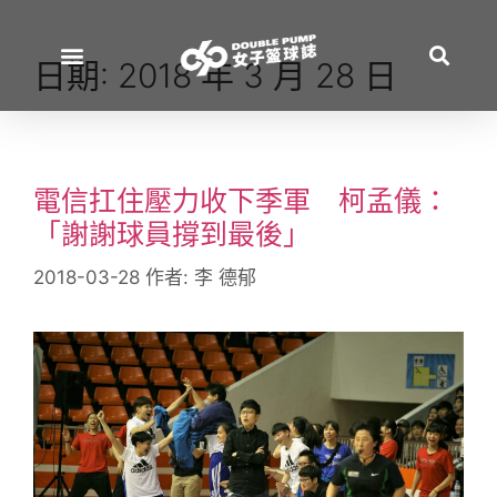
日期:
2018 年 3 月 28 日
電信扛住壓力收下季軍 柯孟儀：
「謝謝球員撐到最後」
2018-03-28
作者:
李 德郁