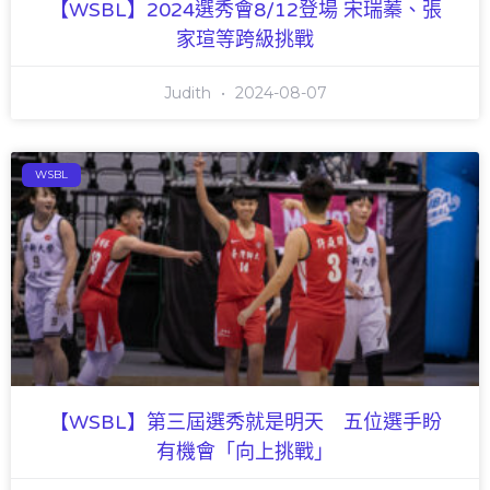
【WSBL】2024選秀會8/12登場 宋瑞蓁、張
家瑄等跨級挑戰
Judith
2024-08-07
WSBL
【WSBL】第三屆選秀就是明天 五位選手盼
有機會「向上挑戰」