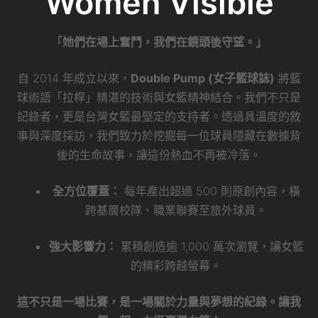
Women Visible
「她們在場上奮鬥，我們在鏡頭後守望。」
自 2014 年成立以來，
Double Pump (女子籃球誌)
將籃
球術語「拉桿」精湛的技術與女籃精神結合。我們不只是
記錄者，更是台灣女籃最堅定的支持者。透過具溫度的敘
事與深度採訪，我們致力於挖掘每一位球員隱藏在數據背
後的生命故事，讓這份熱血不再被冷落。
全方位覆蓋：
每年產出超過 500 則原創內容，橫
跨基層校隊、職業聯賽至旅外球員。
強大影響力：
累積創造逾 1,000 萬次瀏覽，讓女籃
的精彩跨越螢幕。
這不只是一場比賽，是一場關於力量與夢想的紀錄。讓我