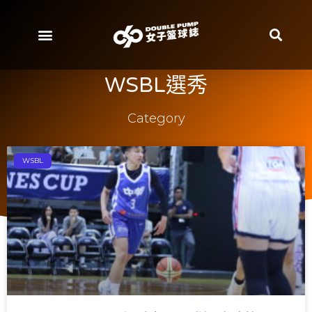
WSBL選秀
Category
WSBL